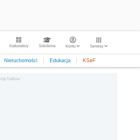
Kalkulatory
Szkolenia
Konto
Serwisy
Nieruchomości
Edukacja
KSeF
cją hałasu