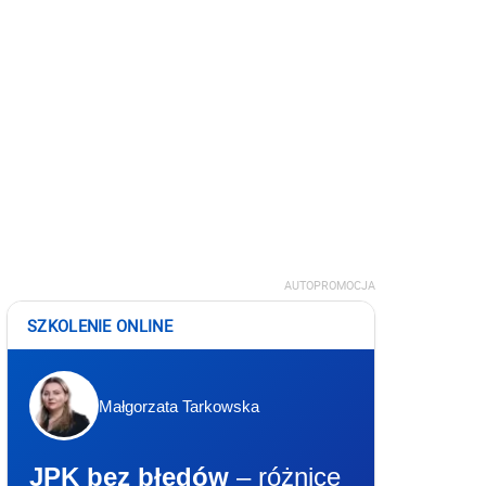
AUTOPROMOCJA
SZKOLENIE ONLINE
Małgorzata Tarkowska
JPK bez błędów
– różnice