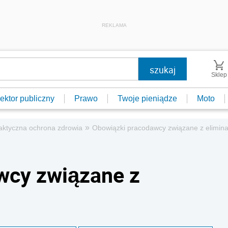
REKLAMA
Sklep
ektor publiczny
Prawo
Twoje pieniądze
Moto
»
laktyczna ochrona zdrowia
Obowiązki pracodawcy związane z elimina
wcy związane z