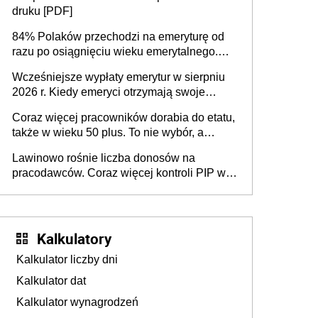
sprawdza
druku [PDF]
84% Polaków przechodzi na emeryturę od
razu po osiągnięciu wieku emerytalnego.
Natomiast pokolenie X musi pracować
Wcześniejsze wypłaty emerytur w sierpniu
dłużej, ale czy jest w stanie? Pracownicy
2026 r. Kiedy emeryci otrzymają swoje
45+ to siła napędowa gospodarki
świadczenia?
Coraz więcej pracowników dorabia do etatu,
także w wieku 50 plus. To nie wybór, a
konieczność. Powodem są rosnące koszty
Lawinowo rośnie liczba donosów na
życia
pracodawców. Coraz więcej kontroli PIP w
efekcie zgłoszeń mobbingu
Kalkulatory
Kalkulator liczby dni
Kalkulator dat
Kalkulator wynagrodzeń