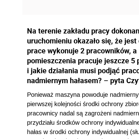
Na terenie zakładu pracy dokona
uruchomieniu okazało się, że jes
prace wykonuje 2 pracowników, a
pomieszczenia pracuje jeszcze 5 
i jakie działania musi podjąć pra
nadmiernym hałasem? – pyta Czyt
Ponieważ maszyna powoduje nadmierny 
pierwszej kolejności środki ochrony zbio
pracownicy nadal są zagrożeni nadmierną
przydziału środków ochrony indywidualn
hałas w środki ochrony indywidualnej (s