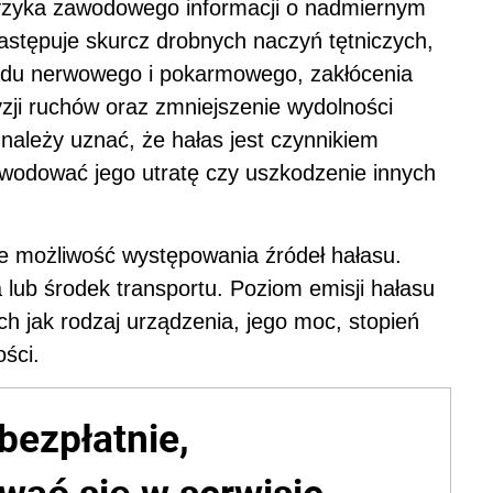
yzyka zawodowego informacji o nadmiernym
stępuje skurcz drobnych naczyń tętniczych,
adu nerwowego i pokarmowego, zakłócenia
zji ruchów oraz zmniejszenie wydolności
 należy uznać, że hałas jest czynnikiem
wodować jego utratę czy uszkodzenie innych
je możliwość występowania źródeł hałasu.
lub środek transportu. Poziom emisji hałasu
ich jak rodzaj urządzenia, jego moc, stopień
ści.
bezpłatnie,
wać się w serwisie