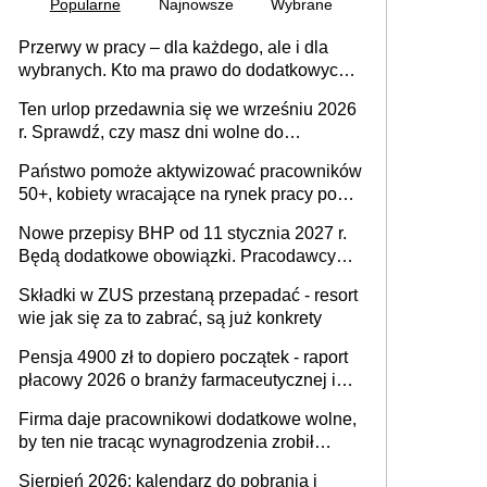
Popularne
Najnowsze
Wybrane
Przerwy w pracy – dla każdego, ale i dla
wybranych. Kto ma prawo do dodatkowych
15 minut?
Ten urlop przedawnia się we wrześniu 2026
r. Sprawdź, czy masz dni wolne do
wykorzystania
Państwo pomoże aktywizować pracowników
50+, kobiety wracające na rynek pracy po
urodzeniu dzieci, osoby przewlekle chore i
Nowe przepisy BHP od 11 stycznia 2027 r.
osoby neuroatypowe. Powstanie Fundusz
Będą dodatkowe obowiązki. Pracodawcy
na rzecz Inkluzywności w Zatrudnianiu?
dostają czas na przygotowanie się do zmian
Składki w ZUS przestaną przepadać - resort
wie jak się za to zabrać, są już konkrety
Pensja 4900 zł to dopiero początek - raport
płacowy 2026 o branży farmaceutycznej i
chemicznej
Firma daje pracownikowi dodatkowe wolne,
by ten nie tracąc wynagrodzenia zrobił
dodatkowe badania. Ten benefit się
Sierpień 2026: kalendarz do pobrania i