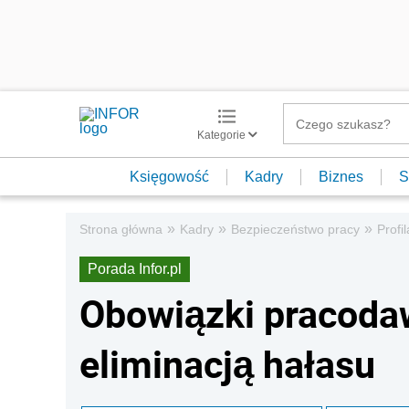
Kategorie
Księgowość
Kadry
Biznes
S
»
»
»
Strona główna
Kadry
Bezpieczeństwo pracy
Profi
Porada Infor.pl
Obowiązki pracoda
eliminacją hałasu