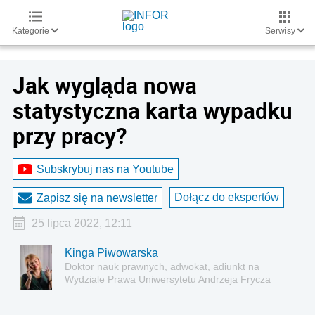
Kategorie
Serwisy
Jak wygląda nowa
statystyczna karta wypadku
przy pracy?
Subskrybuj nas na Youtube
Dołącz do ekspertów
Zapisz się na newsletter
25 lipca 2022, 12:11
Kinga Piwowarska
Doktor nauk prawnych, adwokat, adiunkt na
Wydziale Prawa Uniwersytetu Andrzeja Frycza
Modrzewskiego w Krakowie oraz Rzecznik
Akademicki ds. równego traktowania i