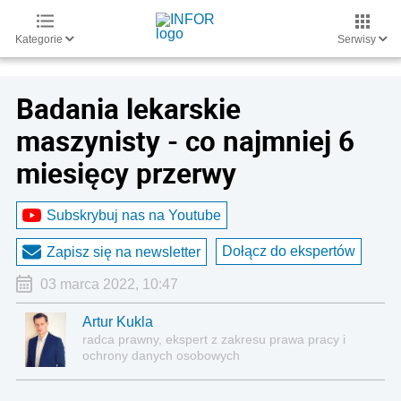
Kategorie
Serwisy
Badania lekarskie
maszynisty - co najmniej 6
miesięcy przerwy
Subskrybuj nas na Youtube
Dołącz do ekspertów
Zapisz się na newsletter
03 marca 2022, 10:47
Artur Kukla
radca prawny, ekspert z zakresu prawa pracy i
ochrony danych osobowych