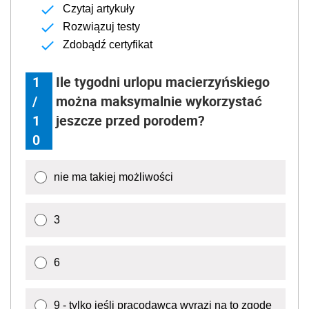
Czytaj artykuły
Rozwiązuj testy
Zdobądź certyfikat
1
Ile tygodni urlopu macierzyńskiego
/
można maksymalnie wykorzystać
1
jeszcze przed porodem?
0
nie ma takiej możliwości
3
6
9 - tylko jeśli pracodawca wyrazi na to zgodę