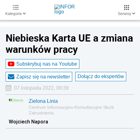
Kategorie
Serwisy
Niebieska Karta UE a zmiana
warunków pracy
Subskrybuj nas na Youtube
Dołącz do ekspertów
Zapisz się na newsletter
07 listopada 2022, 09:39
Zielona Linia
Centrum Informacyjno-Konsultacyjne Służb
Zatrudnienia
Wojciech Napora