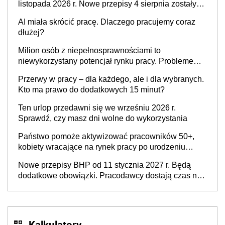
listopada 2026 r. Nowe przepisy 4 sierpnia zostały
ogłoszone w Dzienniku Ustaw
AI miała skrócić pracę. Dlaczego pracujemy coraz
dłużej?
Milion osób z niepełnosprawnościami to
niewykorzystany potencjał rynku pracy. Problemem
nie jest brak kandydatów, dofinansowań czy
Przerwy w pracy – dla każdego, ale i dla wybranych.
refundacji, ale bariery po stronie systemu i
Kto ma prawo do dodatkowych 15 minut?
świadomości pracodawców [WYWIAD]
Ten urlop przedawni się we wrześniu 2026 r.
Sprawdź, czy masz dni wolne do wykorzystania
Państwo pomoże aktywizować pracowników 50+,
kobiety wracające na rynek pracy po urodzeniu
dzieci, osoby przewlekle chore i osoby
Nowe przepisy BHP od 11 stycznia 2027 r. Będą
neuroatypowe. Powstanie Fundusz na rzecz
dodatkowe obowiązki. Pracodawcy dostają czas na
Inkluzywności w Zatrudnianiu?
przygotowanie się do zmian
Kalkulatory