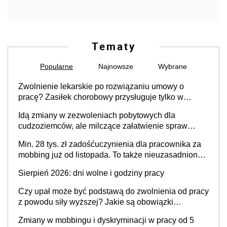
Tematy
Popularne
Najnowsze
Wybrane
Zwolnienie lekarskie po rozwiązaniu umowy o
pracę? Zasiłek chorobowy przysługuje tylko w
przypadku zachorowania w ciągu 14 dni od ustania
Idą zmiany w zezwoleniach pobytowych dla
stosunku pracy
cudzoziemców, ale milczące załatwienie spraw
przewidziano tylko dla wybranych
Min. 28 tys. zł zadośćuczynienia dla pracownika za
mobbing już od listopada. To także nieuzasadniona
krytyka i izolowanie z zespołu
Sierpień 2026: dni wolne i godziny pracy
Czy upał może być podstawą do zwolnienia od pracy
z powodu siły wyższej? Jakie są obowiązki
pracodawcy
Zmiany w mobbingu i dyskryminacji w pracy od 5