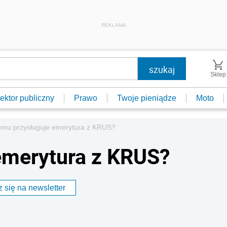
REKLAMA
Sklep
ektor publiczny
Prawo
Twoje pieniądze
Moto
mu przysługuje emerytura z KRUS?
emerytura z KRUS?
 się na newsletter