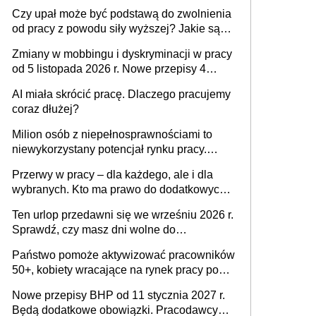
Czy upał może być podstawą do zwolnienia
od pracy z powodu siły wyższej? Jakie są
obowiązki pracodawcy
Zmiany w mobbingu i dyskryminacji w pracy
od 5 listopada 2026 r. Nowe przepisy 4
sierpnia zostały ogłoszone w Dzienniku
AI miała skrócić pracę. Dlaczego pracujemy
Ustaw
coraz dłużej?
Milion osób z niepełnosprawnościami to
niewykorzystany potencjał rynku pracy.
Problemem nie jest brak kandydatów,
Przerwy w pracy – dla każdego, ale i dla
dofinansowań czy refundacji, ale bariery po
wybranych. Kto ma prawo do dodatkowych
stronie systemu i świadomości
15 minut?
pracodawców [WYWIAD]
Ten urlop przedawni się we wrześniu 2026 r.
Sprawdź, czy masz dni wolne do
wykorzystania
Państwo pomoże aktywizować pracowników
50+, kobiety wracające na rynek pracy po
urodzeniu dzieci, osoby przewlekle chore i
Nowe przepisy BHP od 11 stycznia 2027 r.
osoby neuroatypowe. Powstanie Fundusz
Będą dodatkowe obowiązki. Pracodawcy
na rzecz Inkluzywności w Zatrudnianiu?