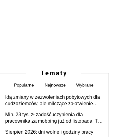
Tematy
Popularne
Najnowsze
Wybrane
Idą zmiany w zezwoleniach pobytowych dla
cudzoziemców, ale milczące załatwienie
spraw przewidziano tylko dla wybranych
Min. 28 tys. zł zadośćuczynienia dla
pracownika za mobbing już od listopada. To
także nieuzasadniona krytyka i izolowanie z
Sierpień 2026: dni wolne i godziny pracy
zespołu