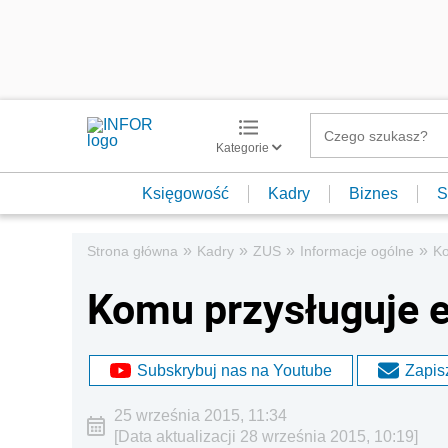
Kategorie
Księgowość
Kadry
Biznes
S
»
»
»
»
Strona główna
Kadry
ZUS
Informacje ogólne
Ko
Komu przysługuje 
Subskrybuj nas na Youtube
Zapisz
25 września 2015, 11:34
[Data aktualizacji 28 września 2015, 10:19]