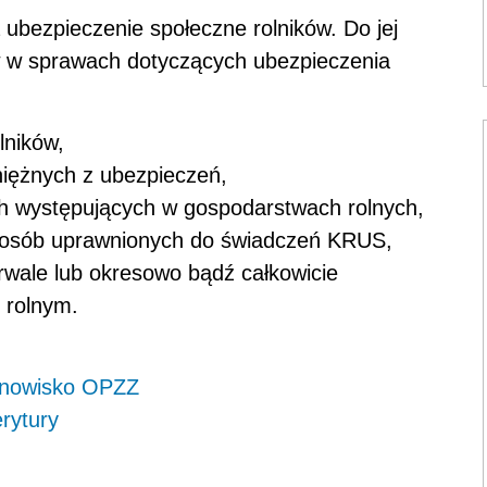
ubezpie­czenie społeczne rolników. Do jej
w w sprawach dotyczących ubezpieczenia
lników,
niężnych z ubezpieczeń,
h wystę­pujących w gospodarstwach rolnych,
 dla osób uprawnionych do świadczeń KRUS,
rwale lub okre­sowo bądź całkowicie
 rolnym.
tanowisko OPZZ
rytury