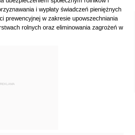
ia ubezpieczeniem społecznym rolników i
przyznawania i wypłaty świadczeń pieniężnych
ości prewencyjnej w zakresie upowszechniania
stwach rolnych oraz eliminowania zagrożeń w
REKLAMA