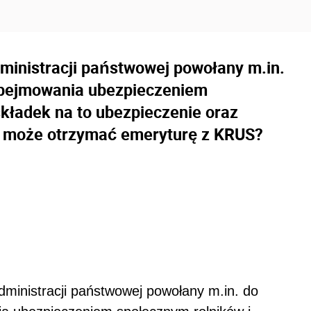
ini­stracji państwowej powołany m.in.
 obejmowania ubezpieczeniem
składek na to ubezpieczenie oraz
to może otrzymać emeryturę z KRUS?
dmini­stracji państwowej powołany m.in. do