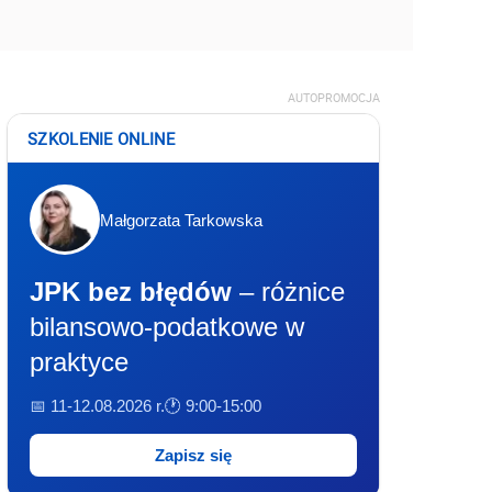
AUTOPROMOCJA
SZKOLENIE ONLINE
Małgorzata Tarkowska
JPK bez błędów
– różnice
bilansowo-podatkowe w
praktyce
📅 11-12.08.2026 r.
🕐 9:00-15:00
Zapisz się