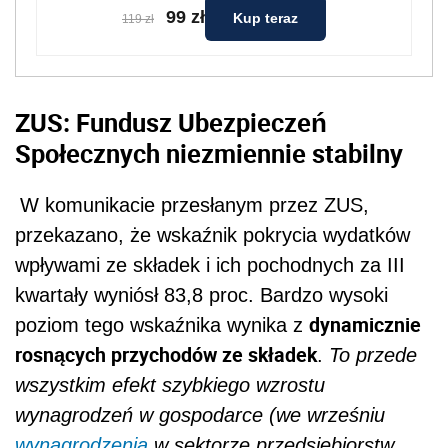
99 zł
Kup teraz
119 zł
ZUS: Fundusz Ubezpieczeń
Społecznych niezmiennie stabilny
W komunikacie przesłanym przez ZUS,
przekazano, że w
skaźnik pokrycia wydatków
wpływami ze składek i ich pochodnych za III
kwartały wyniósł 83,8 proc. Bardzo wysoki
dynamicznie
poziom tego wskaźnika wynika z
rosnących przychodów ze składek
.
To przede
wszystkim efekt szybkiego wzrostu
wynagrodzeń w gospodarce (we wrześniu
wynagrodzenia
w sektorze przedsiębiorstw