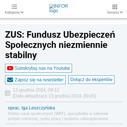
Kategorie
Serwisy
ZUS: Fundusz Ubezpieczeń
Społecznych niezmiennie
stabilny
Subskrybuj nas na Youtube
Dołącz do ekspertów
Zapisz się na newsletter
13 grudnia 2024, 09:12
[Data aktualizacji 13 grudnia 2024, 09:45]
oprac. Iga Leszczyńska
Doktor nauk społecznych (WAT), specjalistka w zakresie
polityki rodzinnej, rynku pracy i systemu zabezpieczenia
społecznego.