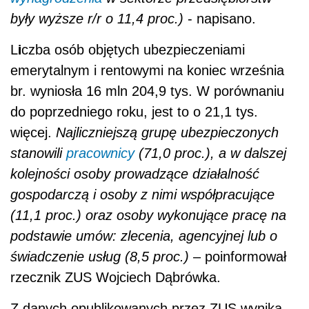
były wyższe r/r o 11,4 proc.)
- napisano.
i
L
czba osób objętych ubezpieczeniami
emerytalnym i rentowymi na koniec września
br. wyniosła 16 mln 204,9 tys. W porównaniu
do poprzedniego roku, jest to o 21,1 tys.
więcej.
Najliczniejszą grupę ubezpieczonych
stanowili
pracownicy
(71,0 proc.), a w dalszej
kolejności osoby prowadzące działalność
gospodarczą i osoby z nimi współpracujące
(11,1 proc.) oraz osoby wykonujące pracę na
podstawie umów: zlecenia, agencyjnej lub o
świadczenie usług (8,5 proc.)
– poinformował
rzecznik ZUS Wojciech Dąbrówka.
Z danych opublikowanych przez ZUS wynika,