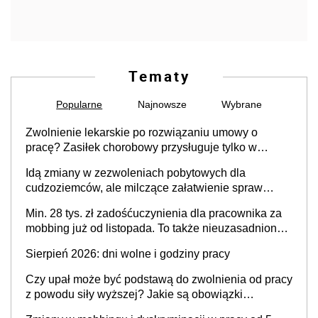
Tematy
Popularne
Najnowsze
Wybrane
Zwolnienie lekarskie po rozwiązaniu umowy o
pracę? Zasiłek chorobowy przysługuje tylko w
przypadku zachorowania w ciągu 14 dni od ustania
Idą zmiany w zezwoleniach pobytowych dla
stosunku pracy
cudzoziemców, ale milczące załatwienie spraw
przewidziano tylko dla wybranych
Min. 28 tys. zł zadośćuczynienia dla pracownika za
mobbing już od listopada. To także nieuzasadniona
krytyka i izolowanie z zespołu
Sierpień 2026: dni wolne i godziny pracy
Czy upał może być podstawą do zwolnienia od pracy
z powodu siły wyższej? Jakie są obowiązki
pracodawcy