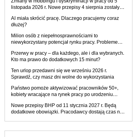
Zmiany w mobbingu i dyskryminacji w pracy od 5
listopada 2026 r. Nowe przepisy 4 sierpnia zostały
ogłoszone w Dzienniku Ustaw
AI miała skrócić pracę. Dlaczego pracujemy coraz
dłużej?
Milion osób z niepełnosprawnościami to
niewykorzystany potencjał rynku pracy. Problemem
nie jest brak kandydatów, dofinansowań czy
Przerwy w pracy – dla każdego, ale i dla wybranych.
refundacji, ale bariery po stronie systemu i
Kto ma prawo do dodatkowych 15 minut?
świadomości pracodawców [WYWIAD]
Ten urlop przedawni się we wrześniu 2026 r.
Sprawdź, czy masz dni wolne do wykorzystania
Państwo pomoże aktywizować pracowników 50+,
kobiety wracające na rynek pracy po urodzeniu
dzieci, osoby przewlekle chore i osoby
Nowe przepisy BHP od 11 stycznia 2027 r. Będą
neuroatypowe. Powstanie Fundusz na rzecz
dodatkowe obowiązki. Pracodawcy dostają czas na
Inkluzywności w Zatrudnianiu?
przygotowanie się do zmian