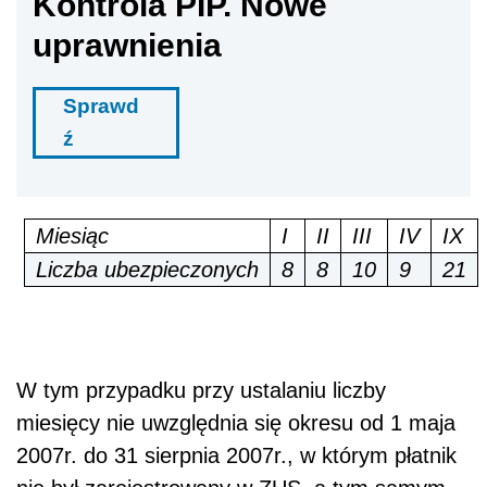
Kontrola PIP. Nowe
uprawnienia
Sprawd
ź
Miesiąc
I
II
III
IV
IX
Liczba ubezpieczonych
8
8
10
9
21
W tym przypadku przy ustalaniu liczby
miesięcy nie uwzględnia się okresu od 1 maja
2007r. do 31 sierpnia 2007r., w którym płatnik