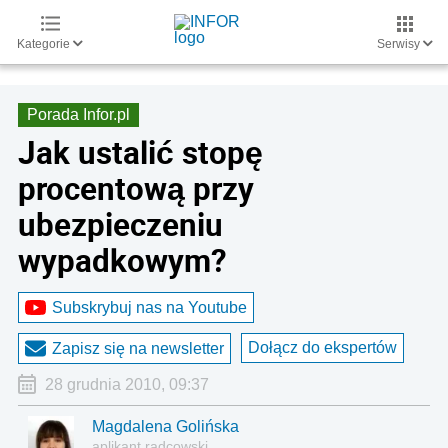
Kategorie
Serwisy
Porada Infor.pl
Jak ustalić stopę
procentową przy
ubezpieczeniu
wypadkowym?
Subskrybuj nas na Youtube
Dołącz do ekspertów
Zapisz się na newsletter
28 grudnia 2010, 09:37
Magdalena Golińska
aplikant radcowski