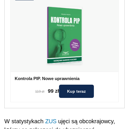
Kontrola PIP. Nowe uprawnienia
99 zł
Kup teraz
119 zł
W
statystykach
ZUS
ujęci są obcokrajowcy,