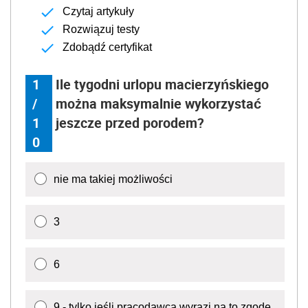
Czytaj artykuły
Rozwiązuj testy
Zdobądź certyfikat
1
Ile tygodni urlopu macierzyńskiego
/
można maksymalnie wykorzystać
1
jeszcze przed porodem?
0
nie ma takiej możliwości
3
6
9 - tylko jeśli pracodawca wyrazi na to zgodę