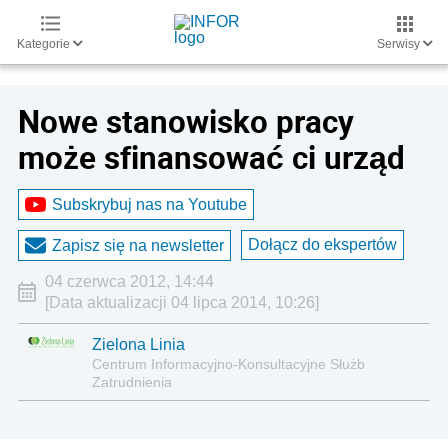
Kategorie
Serwisy
Nowe stanowisko pracy
może sfinansować ci urząd
Subskrybuj nas na Youtube
Dołącz do ekspertów
Zapisz się na newsletter
04 czerwca 2012, 14:44
[Data aktualizacji 04 lipca 2014, 10:26]
Zielona Linia
Centrum Informacyjno-Konsultacyjne Służb
Zatrudnienia