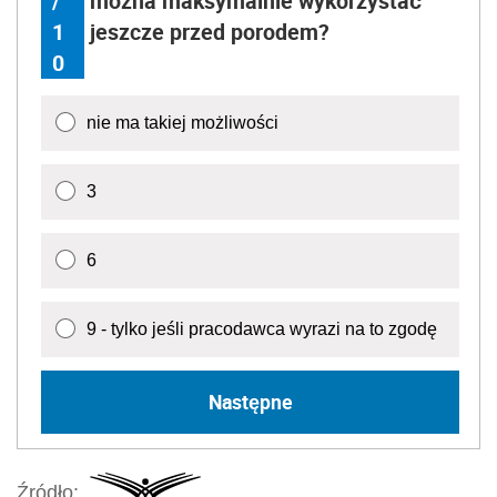
/
można maksymalnie wykorzystać
1
jeszcze przed porodem?
0
nie ma takiej możliwości
3
6
9 - tylko jeśli pracodawca wyrazi na to zgodę
Następne
Źródło: