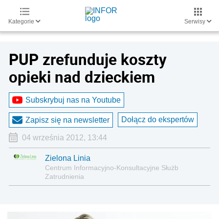
Kategorie
Serwisy
PUP zrefunduje koszty
opieki nad dzieckiem
Subskrybuj nas na Youtube
Dołącz do ekspertów
Zapisz się na newsletter
04 września 2012, 13:44
Zielona Linia
Centrum Informacyjno-Konsultacyjne Służb
Zatrudnienia