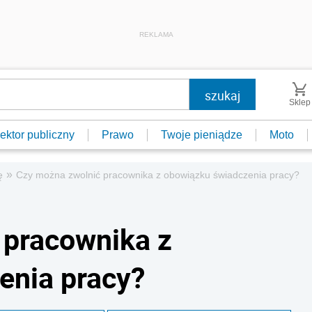
REKLAMA
Sklep
ektor publiczny
Prawo
Twoje pieniądze
Moto
»
ę
Czy można zwolnić pracownika z obowiązku świadczenia pracy?
 pracownika z
enia pracy?