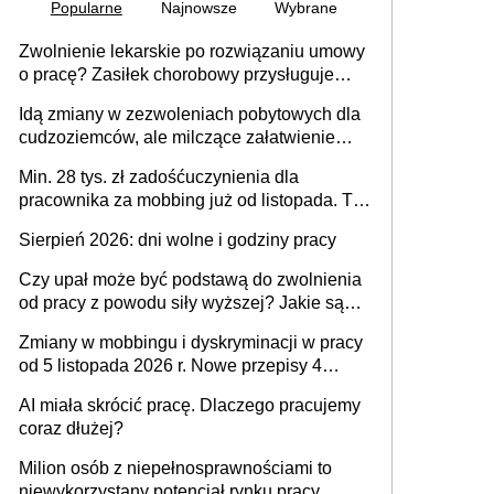
Popularne
Najnowsze
Wybrane
Zwolnienie lekarskie po rozwiązaniu umowy
o pracę? Zasiłek chorobowy przysługuje
tylko w przypadku zachorowania w ciągu 14
Idą zmiany w zezwoleniach pobytowych dla
dni od ustania stosunku pracy
cudzoziemców, ale milczące załatwienie
spraw przewidziano tylko dla wybranych
Min. 28 tys. zł zadośćuczynienia dla
pracownika za mobbing już od listopada. To
także nieuzasadniona krytyka i izolowanie z
Sierpień 2026: dni wolne i godziny pracy
zespołu
Czy upał może być podstawą do zwolnienia
od pracy z powodu siły wyższej? Jakie są
obowiązki pracodawcy
Zmiany w mobbingu i dyskryminacji w pracy
od 5 listopada 2026 r. Nowe przepisy 4
sierpnia zostały ogłoszone w Dzienniku
AI miała skrócić pracę. Dlaczego pracujemy
Ustaw
coraz dłużej?
Milion osób z niepełnosprawnościami to
niewykorzystany potencjał rynku pracy.