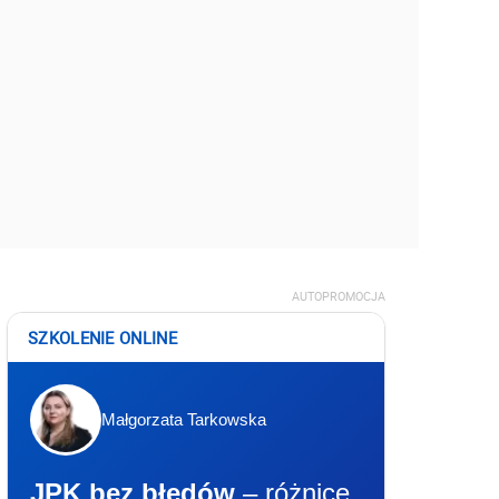
AUTOPROMOCJA
SZKOLENIE ONLINE
Małgorzata Tarkowska
JPK bez błędów
– różnice