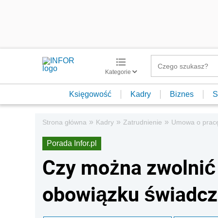
Kategorie
Księgowość
Kadry
Biznes
S
»
»
»
Strona główna
Kadry
Zatrudnienie
Umowa o prac
Porada Infor.pl
Czy można zwolnić
obowiązku świadcz