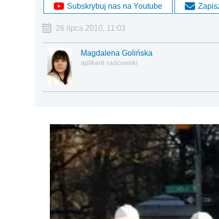
Subskrybuj nas na Youtube
Zapisz
26 lipca 2010, 11:03
Magdalena Golińska
aplikant radcowski