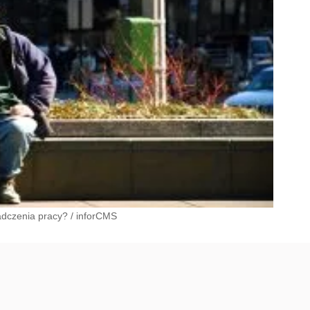
adczenia pracy?
/
inforCMS