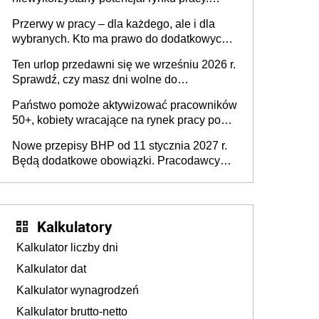
Problemem nie jest brak kandydatów,
Przerwy w pracy – dla każdego, ale i dla
dofinansowań czy refundacji, ale bariery po
wybranych. Kto ma prawo do dodatkowych
stronie systemu i świadomości
15 minut?
pracodawców [WYWIAD]
Ten urlop przedawni się we wrześniu 2026 r.
Sprawdź, czy masz dni wolne do
wykorzystania
Państwo pomoże aktywizować pracowników
50+, kobiety wracające na rynek pracy po
urodzeniu dzieci, osoby przewlekle chore i
Nowe przepisy BHP od 11 stycznia 2027 r.
osoby neuroatypowe. Powstanie Fundusz
Będą dodatkowe obowiązki. Pracodawcy
na rzecz Inkluzywności w Zatrudnianiu?
dostają czas na przygotowanie się do zmian
Kalkulatory
Kalkulator liczby dni
Kalkulator dat
Kalkulator wynagrodzeń
Kalkulator brutto-netto