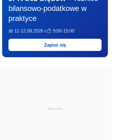
bilansowo-podatkowe w
praktyce
📅 11-12.08.2026 r.
🕐 9:00-15:00
Zapisz się
REKLAMA