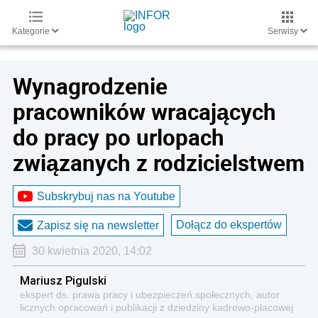
Kategorie
Serwisy
Wynagrodzenie
pracowników wracających
do pracy po urlopach
związanych z rodzicielstwem
Subskrybuj nas na Youtube
Dołącz do ekspertów
Zapisz się na newsletter
30 kwietnia 2020, 14:02
Mariusz Pigulski
ekspert ds. prawa pracy i ubezpieczeń społecznych, autor
licznych opracowań i publikacji z dziedziny kadrowo-płacowej