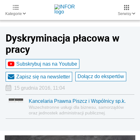
Kategorie
Serwisy
Dyskryminacja płacowa w
pracy
Subskrybuj nas na Youtube
Dołącz do ekspertów
Zapisz się na newsletter
15 grudnia 2016, 11:04
Kancelaria Prawna Piszcz i Wspólnicy sp.k.
Wszechstronne usługi dla biznesu, samorządów
oraz jednostek administracji publicznej.