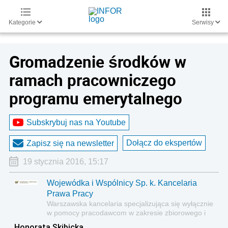
Kategorie
Serwisy
Gromadzenie środków w
ramach pracowniczego
programu emerytalnego
Subskrybuj nas na Youtube
Dołącz do ekspertów
Zapisz się na newsletter
19 stycznia 2016, 15:17
Wojewódka i Wspólnicy Sp. k. Kancelaria
Prawa Pracy
Warszawska kancelaria specjalizująca się wyłącznie
w pomocy pracodawcom w zakresie zbiorowego i
indywidualnego prawa pracy oraz świadczeń
Honorata Skibicka