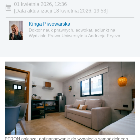
01 kwietnia 2026, 12:36
[Data aktualizacji 18 kwietnia 2026, 19:53]
Kinga Piwowarska
Doktor nauk prawnych, adwokat, adiunkt na
Wydziale Prawa Uniwersytetu Andrzeja Frycza
Modrzewskiego w Krakowie oraz Rzecznik
Akademicki ds. równego traktowania i
przeciwdziałania dyskryminacji. Specjalizuje się w
prawie pracy, zabezpieczeniu społecznym oraz
administracyjnoprawnych aspektach związanych z
pracą i pomocą socjalną.
PFRON ogłasza: dofinansowanie do wynajęcia samodzielnego