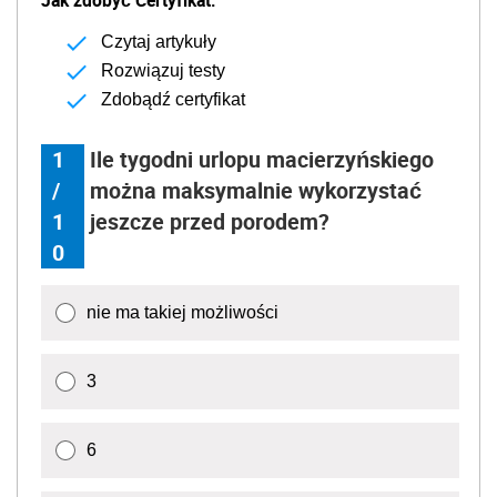
Jak zdobyć Certyfikat:
Czytaj artykuły
Rozwiązuj testy
Zdobądź certyfikat
1
Ile tygodni urlopu macierzyńskiego
/
można maksymalnie wykorzystać
1
jeszcze przed porodem?
0
nie ma takiej możliwości
3
6