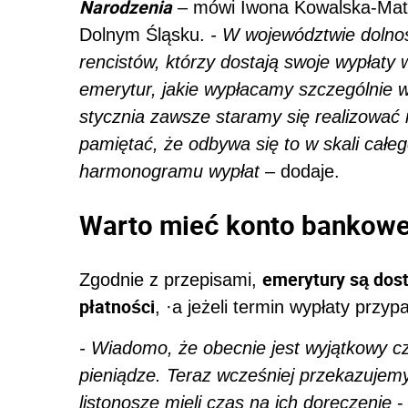
Narodzenia
– mówi Iwona Kowalska-Mati
Dolnym Śląsku.
- W województwie dolnoś
rencistów, którzy dostają swoje wypłaty w
emerytur, jakie wypłacamy szczególnie w 
stycznia zawsze staramy się realizować
pamiętać, że odbywa się to w skali całego
harmonogramu wypłat
– dodaje.
Warto mieć konto bankow
emerytury są dos
Zgodnie z przepisami,
płatności
, ·a jeżeli termin wypłaty przy
- Wiadomo, że obecnie jest wyjątkowy cz
pieniądze. Teraz wcześniej przekazujem
listonosze mieli czas na ich doręczenie
-