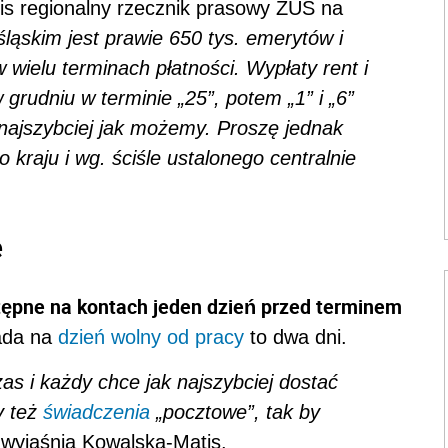
s regionalny rzecznik prasowy ZUS na
ląskim jest prawie 650 tys. emerytów i
 wielu terminach płatności. Wypłaty rent i
grudniu w terminie „25”, potem „1” i „6”
 najszybciej jak możemy. Proszę jednak
 kraju i wg. ściśle ustalonego centralnie
e
tępne na kontach jeden dzień przed terminem
pada na
dzień wolny od pracy
to dwa dni.
as i każdy chce jak najszybciej dostać
y też
świadczenia
„pocztowe”, tak by
 wyjaśnia Kowalska-Matis.