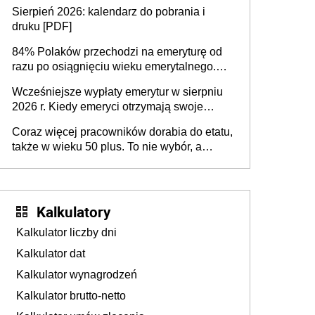
dodatkowe badania. Ten benefit się
Sierpień 2026: kalendarz do pobrania i
sprawdza
druku [PDF]
84% Polaków przechodzi na emeryturę od
razu po osiągnięciu wieku emerytalnego.
Natomiast pokolenie X musi pracować
Wcześniejsze wypłaty emerytur w sierpniu
dłużej, ale czy jest w stanie? Pracownicy
2026 r. Kiedy emeryci otrzymają swoje
45+ to siła napędowa gospodarki
świadczenia?
Coraz więcej pracowników dorabia do etatu,
także w wieku 50 plus. To nie wybór, a
konieczność. Powodem są rosnące koszty
życia
Kalkulatory
Kalkulator liczby dni
Kalkulator dat
Kalkulator wynagrodzeń
Kalkulator brutto-netto