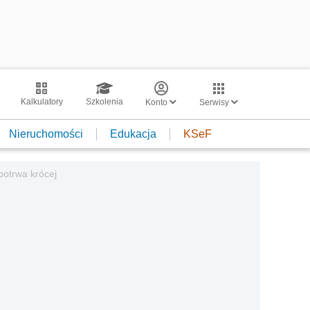
Kalkulatory
Szkolenia
Konto
Serwisy
Nieruchomości
Edukacja
KSeF
potrwa krócej