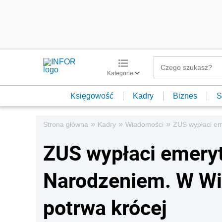
Kategorie
Księgowość
Kadry
Biznes
S
»
»
»
Strona główna
Kadry
Wiadomości
ZUS wypłaci em
ZUS wypłaci emeryt
Narodzeniem. W Wig
potrwa krócej