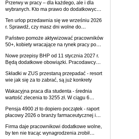
Przerwy w pracy – dla każdego, ale i dla
wybranych. Kto ma prawo do dodatkowych
15 minut?
Ten urlop przedawnia się we wrześniu 2026
r. Sprawdź, czy masz dni wolne do
wykorzystania
Państwo pomoże aktywizować pracowników
50+, kobiety wracające na rynek pracy po
urodzeniu dzieci, osoby przewlekle chore i
Nowe przepisy BHP od 11 stycznia 2027 r.
osoby neuroatypowe. Powstanie Fundusz
Będą dodatkowe obowiązki. Pracodawcy
na rzecz Inkluzywności w Zatrudnianiu?
dostają czas na przygotowanie się do zmian
Składki w ZUS przestaną przepadać - resort
wie jak się za to zabrać, są już konkrety
Wakacyjna praca dla studenta - średnia
wartość zlecenia to 3255 zł. W ciągu 6
miesięcy aktywny freelancer-student zarabia
Pensja 4900 zł to dopiero początek - raport
ponad 10,7 tys. zł
płacowy 2026 o branży farmaceutycznej i
chemicznej
Firma daje pracownikowi dodatkowe wolne,
by ten nie tracąc wynagrodzenia zrobił