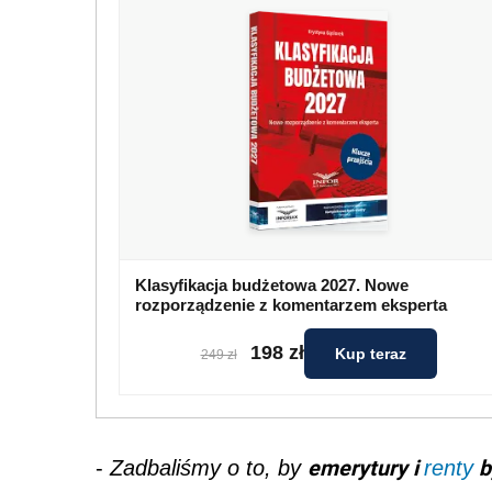
Klasyfikacja budżetowa 2027. Nowe
rozporządzenie z komentarzem eksperta
198 zł
Kup teraz
249 zł
emerytury i
b
-
Zadbaliśmy o to, by
renty