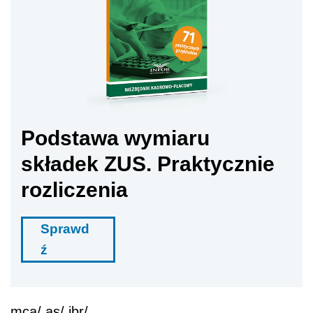
Podstawa wymiaru
składek ZUS. Praktycznie
rozliczenia
Sprawd
ź
mca/ as/ jbr/