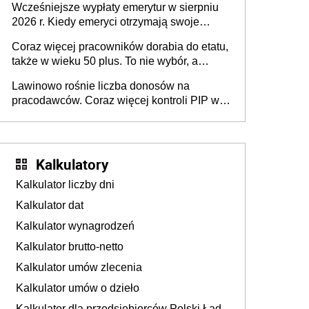
Wcześniejsze wypłaty emerytur w sierpniu
dłużej, ale czy jest w stanie? Pracownicy
2026 r. Kiedy emeryci otrzymają swoje
45+ to siła napędowa gospodarki
świadczenia?
Coraz więcej pracowników dorabia do etatu,
także w wieku 50 plus. To nie wybór, a
konieczność. Powodem są rosnące koszty
Lawinowo rośnie liczba donosów na
życia
pracodawców. Coraz więcej kontroli PIP w
efekcie zgłoszeń mobbingu
Kalkulatory
Kalkulator liczby dni
Kalkulator dat
Kalkulator wynagrodzeń
Kalkulator brutto-netto
Kalkulator umów zlecenia
Kalkulator umów o dzieło
Kalkulator dla przedsiębiorców Polski Ład