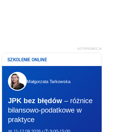
AUTOPROMOCJA
SZKOLENIE ONLINE
Małgorzata Tarkowska
JPK bez błędów
– różnice
bilansowo-podatkowe w
praktyce
📅 11-12.08.2026 r.
🕐 9:00-15:00