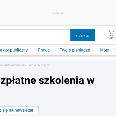
REKLAMA
Sklep
ektor publiczny
Prawo
Twoje pieniądze
Moto
a bezpłatne szkolenia w lutym
zpłatne szkolenia w
 się na newsletter