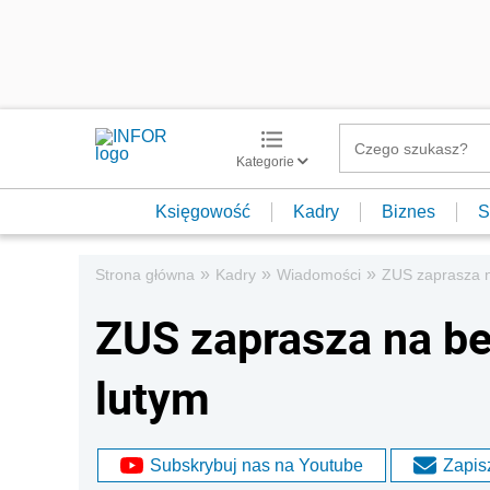
Kategorie
Księgowość
Kadry
Biznes
S
»
»
»
Strona główna
Kadry
Wiadomości
ZUS zaprasza n
ZUS zaprasza na be
lutym
Subskrybuj nas na Youtube
Zapisz