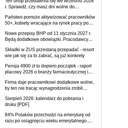
Ten urlop przedawnia się we wrześniu 2026
r. Sprawdź, czy masz dni wolne do
wykorzystania
Państwo pomoże aktywizować pracowników
50+, kobiety wracające na rynek pracy po
urodzeniu dzieci, osoby przewlekle chore i
Nowe przepisy BHP od 11 stycznia 2027 r.
osoby neuroatypowe. Powstanie Fundusz
Będą dodatkowe obowiązki. Pracodawcy
na rzecz Inkluzywności w Zatrudnianiu?
dostają czas na przygotowanie się do zmian
Składki w ZUS przestaną przepadać - resort
wie jak się za to zabrać, są już konkrety
Pensja 4900 zł to dopiero początek - raport
płacowy 2026 o branży farmaceutycznej i
chemicznej
Firma daje pracownikowi dodatkowe wolne,
by ten nie tracąc wynagrodzenia zrobił
dodatkowe badania. Ten benefit się
Sierpień 2026: kalendarz do pobrania i
sprawdza
druku [PDF]
84% Polaków przechodzi na emeryturę od
razu po osiągnięciu wieku emerytalnego.
Natomiast pokolenie X musi pracować