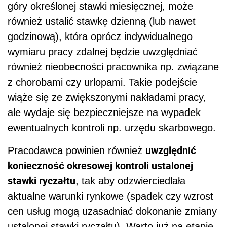
góry określonej stawki miesięcznej, może
również ustalić stawkę dzienną (lub nawet
godzinową), która oprócz indywidualnego
wymiaru pracy zdalnej będzie uwzględniać
również nieobecności pracownika np. związane
z chorobami czy urlopami. Takie podejście
wiąże się ze zwiększonymi nakładami pracy,
ale wydaje się bezpieczniejsze na wypadek
ewentualnych kontroli np. urzędu skarbowego.
uwzględnić
Pracodawca powinien również
konieczność okresowej kontroli ustalonej
stawki ryczałtu
, tak aby odzwierciedlała
aktualne warunki rynkowe (spadek czy wzrost
cen usług mogą uzasadniać dokonanie zmiany
ustalonej stawki ryczałtu). Warto już na etapie