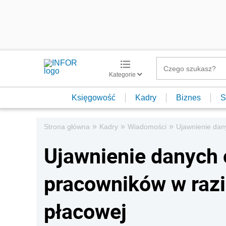
Kategorie
Księgowość
Kadry
Biznes
S
»
»
»
Strona główna
Kadry
Wiadomości
Ujawnienie dan
Ujawnienie danych
pracowników w razi
płacowej