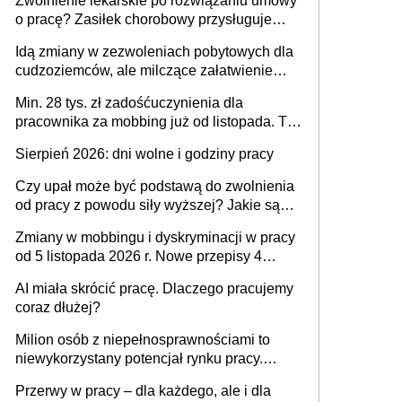
Zwolnienie lekarskie po rozwiązaniu umowy
o pracę? Zasiłek chorobowy przysługuje
tylko w przypadku zachorowania w ciągu 14
Idą zmiany w zezwoleniach pobytowych dla
dni od ustania stosunku pracy
cudzoziemców, ale milczące załatwienie
spraw przewidziano tylko dla wybranych
Min. 28 tys. zł zadośćuczynienia dla
pracownika za mobbing już od listopada. To
także nieuzasadniona krytyka i izolowanie z
Sierpień 2026: dni wolne i godziny pracy
zespołu
Czy upał może być podstawą do zwolnienia
od pracy z powodu siły wyższej? Jakie są
obowiązki pracodawcy
Zmiany w mobbingu i dyskryminacji w pracy
od 5 listopada 2026 r. Nowe przepisy 4
sierpnia zostały ogłoszone w Dzienniku
AI miała skrócić pracę. Dlaczego pracujemy
Ustaw
coraz dłużej?
Milion osób z niepełnosprawnościami to
niewykorzystany potencjał rynku pracy.
Problemem nie jest brak kandydatów,
Przerwy w pracy – dla każdego, ale i dla
dofinansowań czy refundacji, ale bariery po