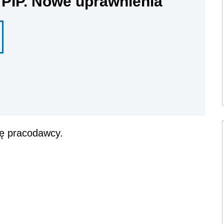
 PIP. Nowe uprawnienia
ję pracodawcy.