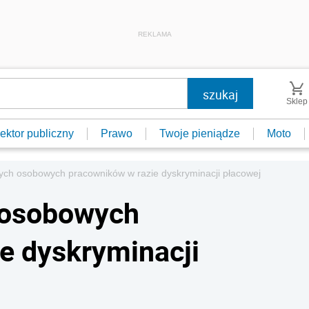
REKLAMA
Sklep
ektor publiczny
Prawo
Twoje pieniądze
Moto
ych osobowych pracowników w razie dyskryminacji płacowej
 osobowych
e dyskryminacji