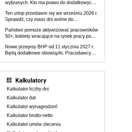
wybranych. Kto ma prawo do dodatkowych
stronie systemu i świadomości
15 minut?
pracodawców [WYWIAD]
Ten urlop przedawni się we wrześniu 2026 r.
Sprawdź, czy masz dni wolne do
wykorzystania
Państwo pomoże aktywizować pracowników
50+, kobiety wracające na rynek pracy po
urodzeniu dzieci, osoby przewlekle chore i
Nowe przepisy BHP od 11 stycznia 2027 r.
osoby neuroatypowe. Powstanie Fundusz
Będą dodatkowe obowiązki. Pracodawcy
na rzecz Inkluzywności w Zatrudnianiu?
dostają czas na przygotowanie się do zmian
Kalkulatory
Kalkulator liczby dni
Kalkulator dat
Kalkulator wynagrodzeń
Kalkulator brutto-netto
Kalkulator umów zlecenia