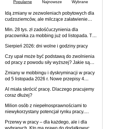
Popularne
Najnowsze
Wybrane
Idą zmiany w zezwoleniach pobytowych dla
cudzoziemców, ale milczące załatwienie
spraw przewidziano tylko dla wybranych
Min. 28 tys. zł zadośćuczynienia dla
pracownika za mobbing już od listopada. To
także nieuzasadniona krytyka i izolowanie z
Sierpień 2026: dni wolne i godziny pracy
zespołu
Czy upał może być podstawą do zwolnienia
od pracy z powodu siły wyższej? Jakie są
obowiązki pracodawcy
Zmiany w mobbingu i dyskryminacji w pracy
od 5 listopada 2026 r. Nowe przepisy 4
sierpnia zostały ogłoszone w Dzienniku
AI miała skrócić pracę. Dlaczego pracujemy
Ustaw
coraz dłużej?
Milion osób z niepełnosprawnościami to
niewykorzystany potencjał rynku pracy.
Problemem nie jest brak kandydatów,
Przerwy w pracy – dla każdego, ale i dla
dofinansowań czy refundacji, ale bariery po
wybranych. Kto ma prawo do dodatkowych