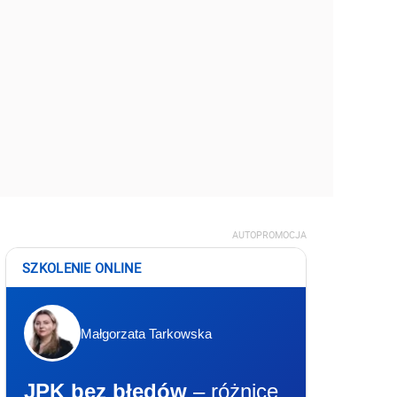
AUTOPROMOCJA
SZKOLENIE ONLINE
Małgorzata Tarkowska
JPK bez błędów
– różnice