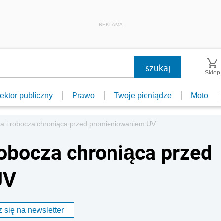
REKLAMA
Sklep
ektor publiczny
Prawo
Twoje pieniądze
Moto
a i robocza chroniąca przed promieniowaniem UV
robocza chroniąca przed
UV
 się na newsletter