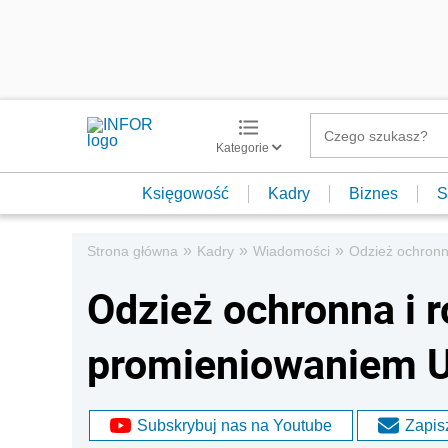
Kategorie
Księgowość
Kadry
Biznes
S
»
»
»
Strona główna
Kadry
Wiadomości
Odzież ochronn
Odzież ochronna i 
promieniowaniem 
Subskrybuj nas na Youtube
Zapisz