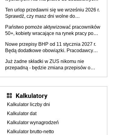
stronie systemu i świadomości
15 minut?
pracodawców [WYWIAD]
Ten urlop przedawni się we wrześniu 2026 r.
Sprawdź, czy masz dni wolne do
wykorzystania
Państwo pomoże aktywizować pracowników
50+, kobiety wracające na rynek pracy po
urodzeniu dzieci, osoby przewlekle chore i
Nowe przepisy BHP od 11 stycznia 2027 r.
osoby neuroatypowe. Powstanie Fundusz
Będą dodatkowe obowiązki. Pracodawcy
na rzecz Inkluzywności w Zatrudnianiu?
dostają czas na przygotowanie się do zmian
Już żadne składki w ZUS nikomu nie
przepadną - będzie zmiana przepisów o
przedawnieniu i niepodleganiu
ubezpieczeniom społecznym
Kalkulatory
Kalkulator liczby dni
Kalkulator dat
Kalkulator wynagrodzeń
Kalkulator brutto-netto