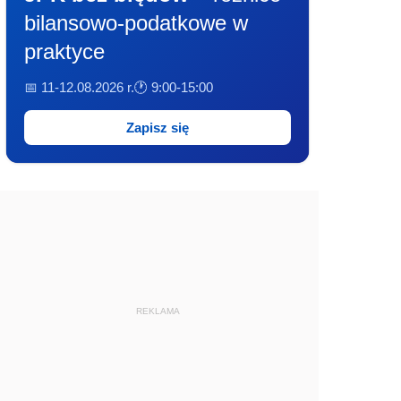
bilansowo-podatkowe w
praktyce
📅 11-12.08.2026 r.
🕐 9:00-15:00
Zapisz się
REKLAMA