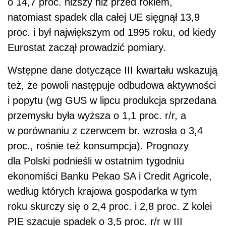
o 14,7 proc. niższy niż przed rokiem,
natomiast spadek dla całej UE sięgnął 13,9
proc. i był największym od 1995 roku, od kiedy
Eurostat zaczął prowadzić pomiary.
Wstępne dane dotyczące III kwartału wskazują
też, że powoli następuje odbudowa aktywności
i popytu (wg GUS w lipcu produkcja sprzedana
przemysłu była wyższa o 1,1 proc. r/r, a
w porównaniu z czerwcem br. wzrosła o 3,4
proc., rośnie też konsumpcja). Prognozy
dla Polski podnieśli w ostatnim tygodniu
ekonomiści Banku Pekao SA i Credit Agricole,
według których krajowa gospodarka w tym
roku skurczy się o 2,4 proc. i 2,8 proc. Z kolei
PIE szacuje spadek o 3,5 proc. r/r w III