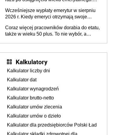
Natomiast pokolenie X musi pracować
Wcześniejsze wypłaty emerytur w sierpniu
dłużej, ale czy jest w stanie? Pracownicy
2026 r. Kiedy emeryci otrzymają swoje
45+ to siła napędowa gospodarki
świadczenia?
Coraz więcej pracowników dorabia do etatu,
także w wieku 50 plus. To nie wybór, a
konieczność. Powodem są rosnące koszty
życia
Kalkulatory
Kalkulator liczby dni
Kalkulator dat
Kalkulator wynagrodzeń
Kalkulator brutto-netto
Kalkulator umów zlecenia
Kalkulator umów o dzieło
Kalkulator dla przedsiębiorców Polski Ład
Kalkulator składki zdrowotnej dla