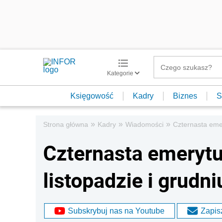
Kategorie
Księgowość
Kadry
Biznes
S
»
»
»
Strona główna
Kadry
Wiadomości
Czternasta emer
Czternasta emerytu
listopadzie i grudni
Subskrybuj nas na Youtube
Zapisz