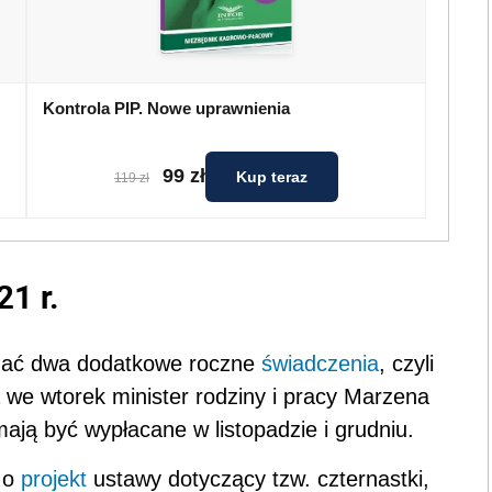
Kontrola PIP. Nowe uprawnienia
99 zł
Kup teraz
119 zł
1 r.
zymać dwa dodatkowe roczne
świadczenia
, czyli
iła we wtorek minister rodziny i pracy Marzena
ają być wypłacane w listopadzie i grudniu.
e o
projekt
ustawy dotyczący tzw. czternastki,