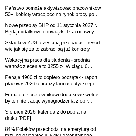
wykorzystania
Państwo pomoże aktywizować pracowników
50+, kobiety wracające na rynek pracy po
urodzeniu dzieci, osoby przewlekle chore i
Nowe przepisy BHP od 11 stycznia 2027 r.
osoby neuroatypowe. Powstanie Fundusz
Będą dodatkowe obowiązki. Pracodawcy
na rzecz Inkluzywności w Zatrudnianiu?
dostają czas na przygotowanie się do zmian
Składki w ZUS przestaną przepadać - resort
wie jak się za to zabrać, są już konkrety
Wakacyjna praca dla studenta - średnia
wartość zlecenia to 3255 zł. W ciągu 6
miesięcy aktywny freelancer-student zarabia
Pensja 4900 zł to dopiero początek - raport
ponad 10,7 tys. zł
płacowy 2026 o branży farmaceutycznej i
chemicznej
Firma daje pracownikowi dodatkowe wolne,
by ten nie tracąc wynagrodzenia zrobił
dodatkowe badania. Ten benefit się
Sierpień 2026: kalendarz do pobrania i
sprawdza
druku [PDF]
84% Polaków przechodzi na emeryturę od
razu po osiągnięciu wieku emerytalnego.