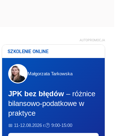
AUTOPROMOCJA
SZKOLENIE ONLINE
Małgorzata Tarkowska
JPK bez błędów
– różnice
bilansowo-podatkowe w
praktyce
📅 11-12.08.2026 r.
🕐 9:00-15:00