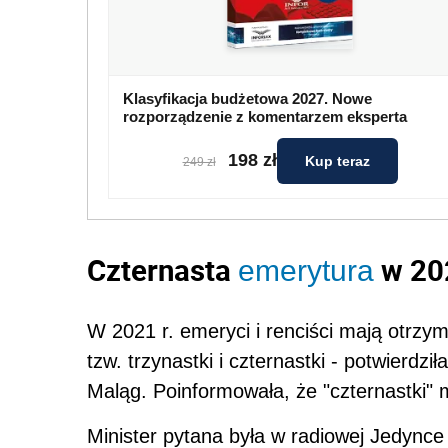
Klasyfikacja budżetowa 2027. Nowe
rozporządzenie z komentarzem eksperta
198 zł
Kup teraz
249 zł
Czternasta
w 202
emerytura
W 2021 r. emeryci i renciści mają otr
tzw. trzynastki i czternastki - potwierdz
Maląg. Poinformowała, że "czternastki" m
Minister pytana była w radiowej Jedync