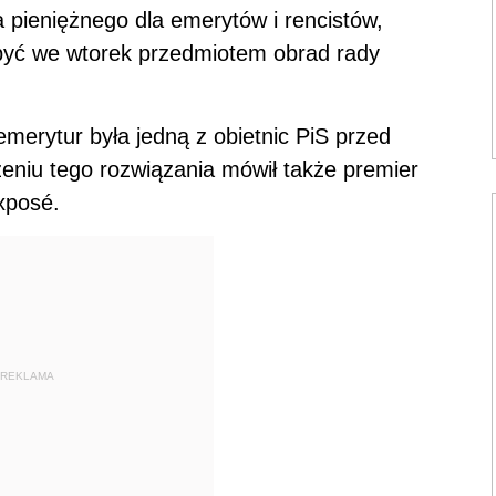
 pieniężnego dla emerytów i rencistów,
 być we wtorek przedmiotem obrad rady
emerytur była jedną z obietnic PiS przed
niu tego rozwiązania mówił także premier
xposé.
REKLAMA