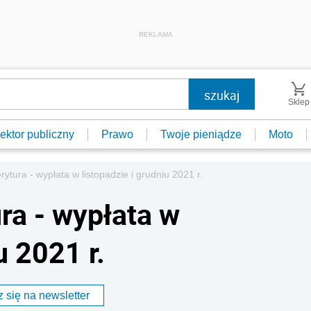
REKLAMA
Sklep
ektor publiczny
Prawo
Twoje pieniądze
Moto
ytura - wypłata w listopadzie i grudniu 2021 r.
ra - wypłata w
u 2021 r.
 się na newsletter