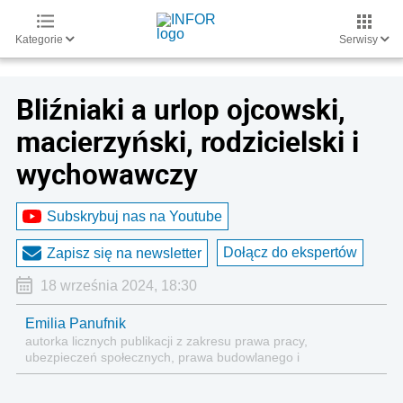
Kategorie
Serwisy
Bliźniaki a urlop ojcowski,
macierzyński, rodzicielski i
wychowawczy
Subskrybuj nas na Youtube
Dołącz do ekspertów
Zapisz się na newsletter
18 września 2024, 18:30
Emilia Panufnik
autorka licznych publikacji z zakresu prawa pracy,
ubezpieczeń społecznych, prawa budowlanego i
nieruchomości