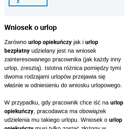
ź
Wniosek o urlop
urlop opiekuńczy
urlop
Zarówno
jak i
bezpłatny
udzielany jest na wniosek
zainteresowanego pracownika (jak każdy inny
urlop, zresztą). Istotna różnica pomiędzy tymi
dwoma rodzajami urlopów przejawia się
właśnie w odniesieniu do wniosku urlopowego.
urlop
W przypadku, gdy pracownik chce iść na
opiekuńczy
, pracodawca ma obowiązek
urlop
udzielenia mu takiego urlopu. Wniosek o
opiekuńczy
musi tylko zostać złożony w