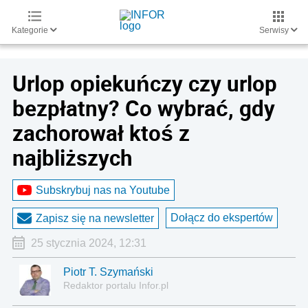
Kategorie
Serwisy
Urlop opiekuńczy czy urlop
bezpłatny? Co wybrać, gdy
zachorował ktoś z
najbliższych
Subskrybuj nas na Youtube
Dołącz do ekspertów
Zapisz się na newsletter
25 stycznia 2024, 12:31
Piotr T. Szymański
Redaktor portalu Infor.pl