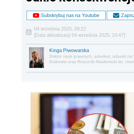
Subskrybuj nas na Youtube
Zapisz
04 września 2025, 09:22
[Data aktualizacji 04 września 2025, 10:47]
Kinga Piwowarska
Doktor nauk prawnych, adwokat, adiunkt na
Krakowie oraz Rzecznik Akademicki ds. równe
prawie pracy, zabezpieczeniu społecznym o
socjalną.