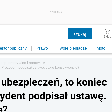
REKLAMA
Sklep
ektor publiczny
Prawo
Twoje pieniądze
Moto
»
ezp. emerytalne i rentowe
E. Prezydent podpisał ustawę. Jakie konsekwencje?
ubezpieczeń, to koniec
ezydent podpisał ustawę.
e?