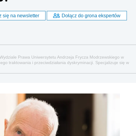
 się na newsletter
Dołącz do grona ekspertów
 Wydziale Prawa Uniwersytetu Andrzeja Frycza Modrzewskiego w
go traktowania i przeciwdziałania dyskryminacji. Specjalizuje się w
raz administracyjnoprawnych aspektach związanych z pracą i pomocą