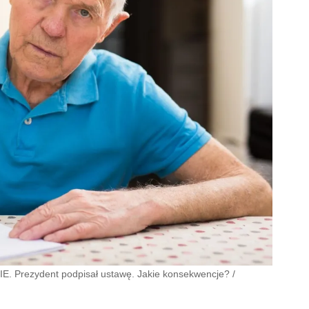
 CIE. Prezydent podpisał ustawę. Jakie konsekwencje?
/