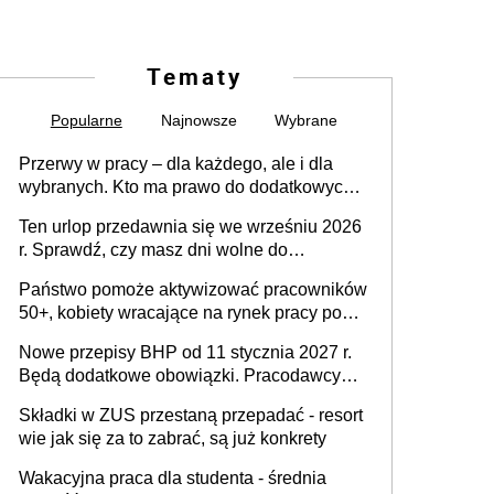
Tematy
Popularne
Najnowsze
Wybrane
Przerwy w pracy – dla każdego, ale i dla
wybranych. Kto ma prawo do dodatkowych
15 minut?
Ten urlop przedawnia się we wrześniu 2026
r. Sprawdź, czy masz dni wolne do
wykorzystania
Państwo pomoże aktywizować pracowników
50+, kobiety wracające na rynek pracy po
urodzeniu dzieci, osoby przewlekle chore i
Nowe przepisy BHP od 11 stycznia 2027 r.
osoby neuroatypowe. Powstanie Fundusz
Będą dodatkowe obowiązki. Pracodawcy
na rzecz Inkluzywności w Zatrudnianiu?
dostają czas na przygotowanie się do zmian
Składki w ZUS przestaną przepadać - resort
wie jak się za to zabrać, są już konkrety
Wakacyjna praca dla studenta - średnia