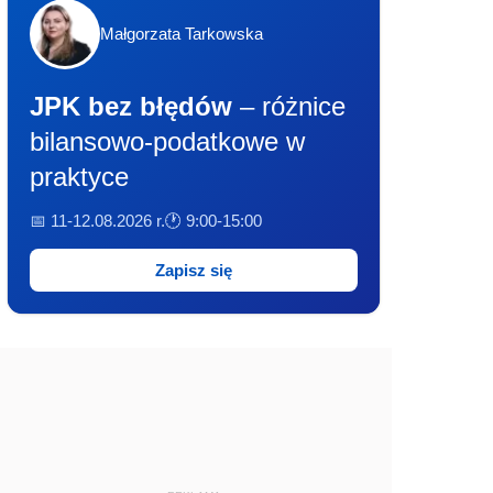
Małgorzata Tarkowska
JPK bez błędów
– różnice
bilansowo-podatkowe w
praktyce
📅 11-12.08.2026 r.
🕐 9:00-15:00
Zapisz się