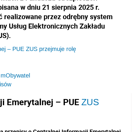
sana w dniu 21 sierpnia 2025 r.
yć realizowane przez odrębny system
rmy Usług Elektronicznych Zakładu
US).
nej – PUE ZUS przejmuje rolę
ji mObywatel
pisów
ji Emerytalnej – PUE
ZUS
 przepisy o Centralnej Informacji Emerytalnej