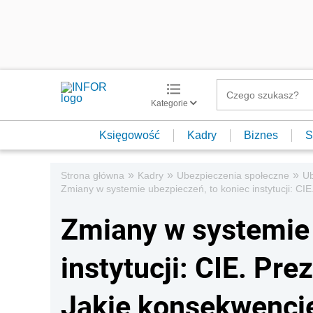
Kategorie
Księgowość
Kadry
Biznes
S
»
»
»
Strona główna
Kadry
Ubezpieczenia społeczne
Ub
Zmiany w systemie ubezpieczeń, to koniec instytucji: CI
Zmiany w systemie 
instytucji: CIE. Pr
Jakie konsekwencj