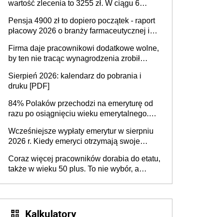
wartość zlecenia to 3255 zł. W ciągu 6
miesięcy aktywny freelancer-student zarabia
Pensja 4900 zł to dopiero początek - raport
ponad 10,7 tys. zł
płacowy 2026 o branży farmaceutycznej i
chemicznej
Firma daje pracownikowi dodatkowe wolne,
by ten nie tracąc wynagrodzenia zrobił
dodatkowe badania. Ten benefit się
Sierpień 2026: kalendarz do pobrania i
sprawdza
druku [PDF]
84% Polaków przechodzi na emeryturę od
razu po osiągnięciu wieku emerytalnego.
Natomiast pokolenie X musi pracować
Wcześniejsze wypłaty emerytur w sierpniu
dłużej, ale czy jest w stanie? Pracownicy
2026 r. Kiedy emeryci otrzymają swoje
45+ to siła napędowa gospodarki
świadczenia?
Coraz więcej pracowników dorabia do etatu,
także w wieku 50 plus. To nie wybór, a
konieczność. Powodem są rosnące koszty
życia
Kalkulatory