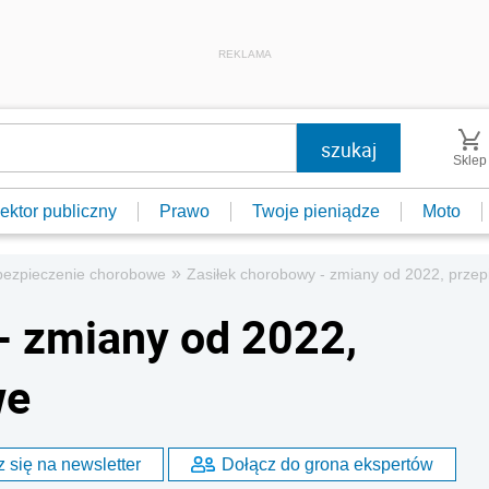
REKLAMA
Sklep
ektor publiczny
Prawo
Twoje pieniądze
Moto
»
ezpieczenie chorobowe
Zasiłek chorobowy - zmiany od 2022, przep
- zmiany od 2022,
we
 się na newsletter
Dołącz do grona ekspertów