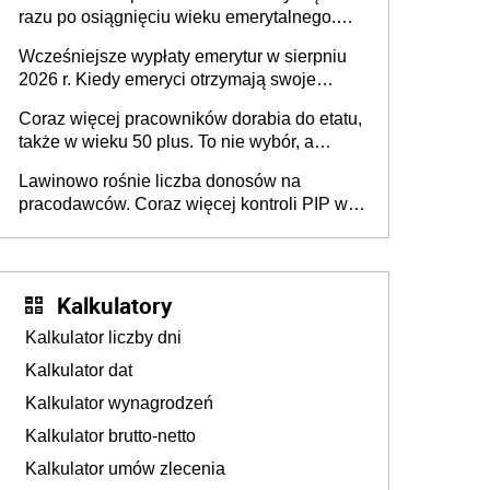
razu po osiągnięciu wieku emerytalnego.
Natomiast pokolenie X musi pracować
Wcześniejsze wypłaty emerytur w sierpniu
dłużej, ale czy jest w stanie? Pracownicy
2026 r. Kiedy emeryci otrzymają swoje
45+ to siła napędowa gospodarki
świadczenia?
Coraz więcej pracowników dorabia do etatu,
także w wieku 50 plus. To nie wybór, a
konieczność. Powodem są rosnące koszty
Lawinowo rośnie liczba donosów na
życia
pracodawców. Coraz więcej kontroli PIP w
efekcie zgłoszeń mobbingu
Kalkulatory
Kalkulator liczby dni
Kalkulator dat
Kalkulator wynagrodzeń
Kalkulator brutto-netto
Kalkulator umów zlecenia