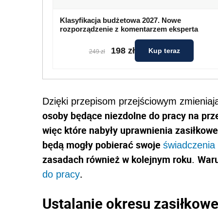
Klasyfikacja budżetowa 2027. Nowe
rozporządzenie z komentarzem eksperta
198 zł
Kup teraz
249 zł
Dzięki przepisom przejściowym zmieniaj
osoby będące niezdolne do pracy na przeł
więc które nabyły uprawnienia zasiłkow
będą mogły pobierać swoje
świadczenia
zasadach również w kolejnym roku
Waru
.
.
do pracy
Ustalanie okresu zasiłkow