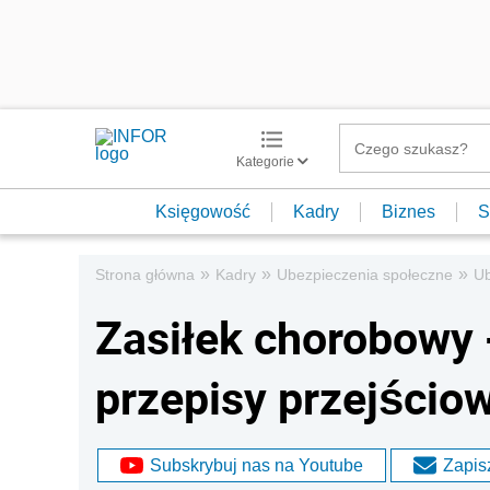
Kategorie
Księgowość
Kadry
Biznes
S
»
»
»
Strona główna
Kadry
Ubezpieczenia społeczne
Ub
Zasiłek chorobowy 
przepisy przejścio
Subskrybuj nas na Youtube
Zapisz