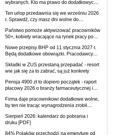
wybranych. Kto ma prawo do dodatkowych
15 minut?
Ten urlop przedawnia się we wrześniu 2026
r. Sprawdź, czy masz dni wolne do
wykorzystania
Państwo pomoże aktywizować pracowników
50+, kobiety wracające na rynek pracy po
urodzeniu dzieci, osoby przewlekle chore i
Nowe przepisy BHP od 11 stycznia 2027 r.
osoby neuroatypowe. Powstanie Fundusz
Będą dodatkowe obowiązki. Pracodawcy
na rzecz Inkluzywności w Zatrudnianiu?
dostają czas na przygotowanie się do zmian
Składki w ZUS przestaną przepadać - resort
wie jak się za to zabrać, są już konkrety
Pensja 4900 zł to dopiero początek - raport
płacowy 2026 o branży farmaceutycznej i
chemicznej
Firma daje pracownikowi dodatkowe wolne,
by ten nie tracąc wynagrodzenia zrobił
dodatkowe badania. Ten benefit się
Sierpień 2026: kalendarz do pobrania i
sprawdza
druku [PDF]
84% Polaków przechodzi na emeryturę od