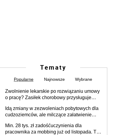
Tematy
Popularne
Najnowsze
Wybrane
Zwolnienie lekarskie po rozwiązaniu umowy
o pracę? Zasiłek chorobowy przysługuje
tylko w przypadku zachorowania w ciągu 14
Idą zmiany w zezwoleniach pobytowych dla
dni od ustania stosunku pracy
cudzoziemców, ale milczące załatwienie
spraw przewidziano tylko dla wybranych
Min. 28 tys. zł zadośćuczynienia dla
pracownika za mobbing już od listopada. To