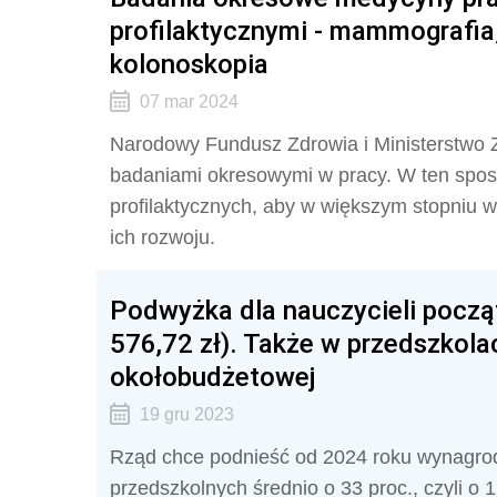
profilaktycznymi - mammografia,
kolonoskopia
07 mar 2024
Narodowy Fundusz Zdrowia i Ministerstwo Z
badaniami okresowymi w pracy. W ten spo
profilaktycznych, aby w większym stopniu
ich rozwoju.
Podwyżka dla nauczycieli początk
576,72 zł). Także w przedszkol
okołobudżetowej
19 gru 2023
Rząd chce podnieść od 2024 roku wynagrodz
przedszkolnych średnio o 33 proc., czyli o 