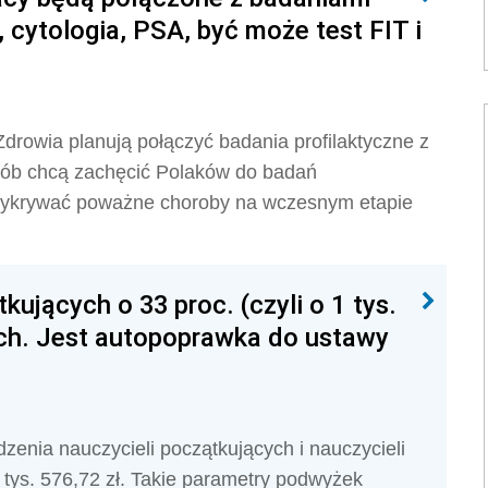
 cytologia, PSA, być może test FIT i
drowia planują połączyć badania profilaktyczne z
sób chcą zachęcić Polaków do badań
 wykrywać poważne choroby na wczesnym etapie
ujących o 33 proc. (czyli o 1 tys.
ach. Jest autopoprawka do ustawy
enia nauczycieli początkujących i nauczycieli
1 tys. 576,72 zł. Takie parametry podwyżek