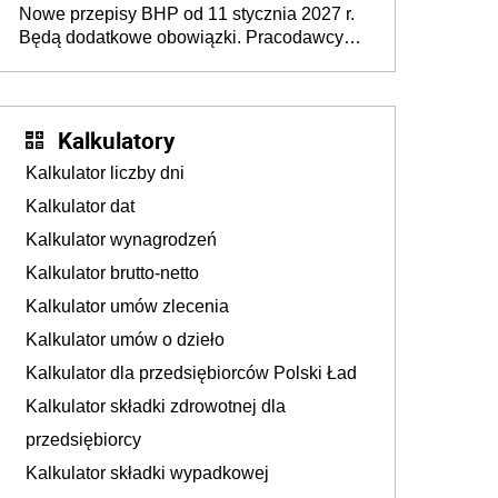
Nowe przepisy BHP od 11 stycznia 2027 r.
osoby neuroatypowe. Powstanie Fundusz
Będą dodatkowe obowiązki. Pracodawcy
na rzecz Inkluzywności w Zatrudnianiu?
dostają czas na przygotowanie się do zmian
Kalkulatory
Kalkulator liczby dni
Kalkulator dat
Kalkulator wynagrodzeń
Kalkulator brutto-netto
Kalkulator umów zlecenia
Kalkulator umów o dzieło
Kalkulator dla przedsiębiorców Polski Ład
Kalkulator składki zdrowotnej dla
przedsiębiorcy
Kalkulator składki wypadkowej