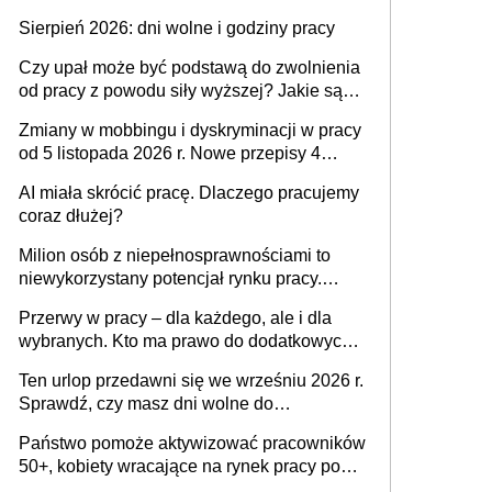
także nieuzasadniona krytyka i izolowanie z
Sierpień 2026: dni wolne i godziny pracy
zespołu
Czy upał może być podstawą do zwolnienia
od pracy z powodu siły wyższej? Jakie są
obowiązki pracodawcy
Zmiany w mobbingu i dyskryminacji w pracy
od 5 listopada 2026 r. Nowe przepisy 4
sierpnia zostały ogłoszone w Dzienniku
AI miała skrócić pracę. Dlaczego pracujemy
Ustaw
coraz dłużej?
Milion osób z niepełnosprawnościami to
niewykorzystany potencjał rynku pracy.
Problemem nie jest brak kandydatów,
Przerwy w pracy – dla każdego, ale i dla
dofinansowań czy refundacji, ale bariery po
wybranych. Kto ma prawo do dodatkowych
stronie systemu i świadomości
15 minut?
pracodawców [WYWIAD]
Ten urlop przedawni się we wrześniu 2026 r.
Sprawdź, czy masz dni wolne do
wykorzystania
Państwo pomoże aktywizować pracowników
50+, kobiety wracające na rynek pracy po
urodzeniu dzieci, osoby przewlekle chore i