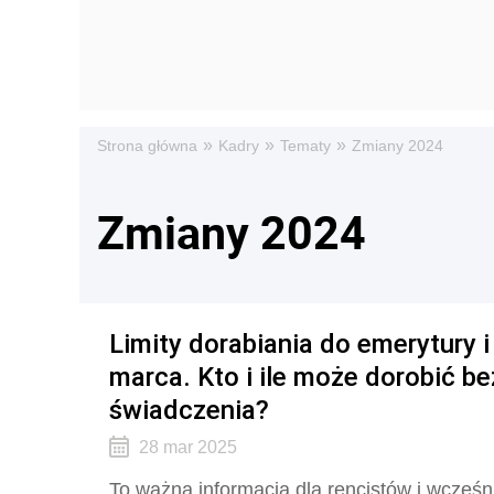
»
»
»
Strona główna
Kadry
Tematy
Zmiany 2024
Zmiany 2024
Limity dorabiania do emerytury i
marca. Kto i ile może dorobić b
świadczenia?
28 mar 2025
To ważna informacja dla rencistów i wcześn