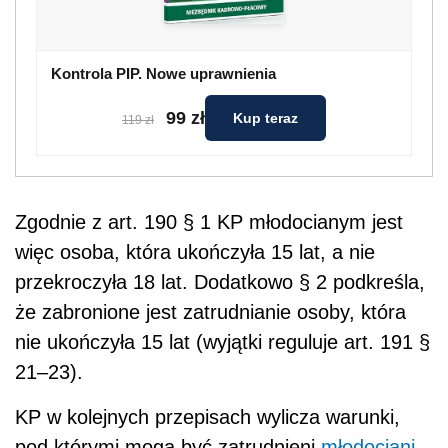
Kontrola PIP. Nowe uprawnienia
99 zł
Kup teraz
119 zł
Zgodnie z art. 190 § 1 KP młodocianym jest
więc osoba, która ukończyła 15 lat, a nie
przekroczyła 18 lat. Dodatkowo § 2 podkreśla,
że zabronione jest zatrudnianie osoby, która
nie ukończyła 15 lat (wyjątki reguluje art. 191 §
21–23).
KP w kolejnych przepisach wylicza warunki,
pod którymi mogą być zatrudnieni
młodociani