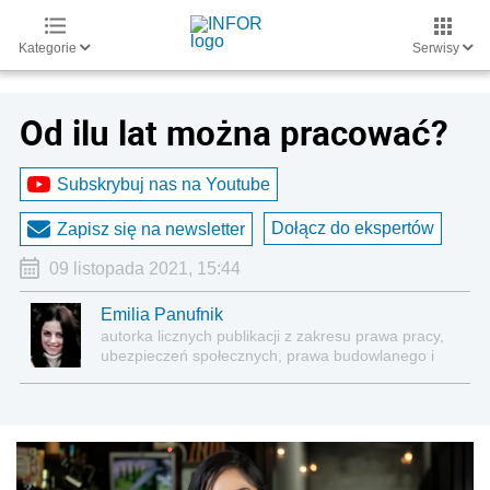
Kategorie
Serwisy
Od ilu lat można pracować?
Subskrybuj nas na Youtube
Dołącz do ekspertów
Zapisz się na newsletter
09 listopada 2021, 15:44
Emilia Panufnik
autorka licznych publikacji z zakresu prawa pracy,
ubezpieczeń społecznych, prawa budowlanego i
nieruchomości