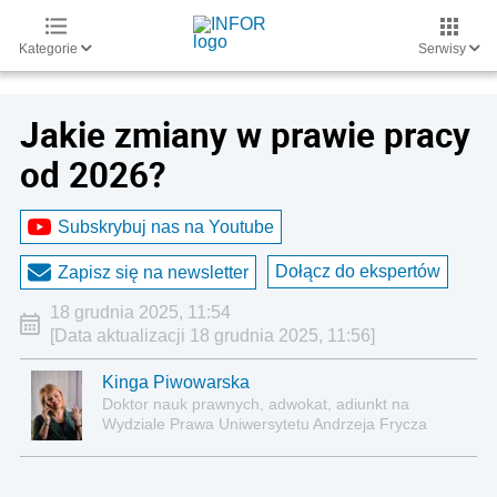
Kategorie
Serwisy
Jakie zmiany w prawie pracy
od 2026?
Subskrybuj nas na Youtube
Dołącz do ekspertów
Zapisz się na newsletter
18 grudnia 2025, 11:54
[Data aktualizacji 18 grudnia 2025, 11:56]
Kinga Piwowarska
Doktor nauk prawnych, adwokat, adiunkt na
Wydziale Prawa Uniwersytetu Andrzeja Frycza
Modrzewskiego w Krakowie oraz Rzecznik
Akademicki ds. równego traktowania i
przeciwdziałania dyskryminacji. Specjalizuje się w