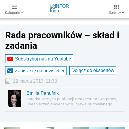
Kategorie
Serwisy
Rada pracowników – skład i
zadania
Subskrybuj nas na Youtube
Dołącz do ekspertów
Zapisz się na newsletter
12 marca 2013, 11:38
Emilia Panufnik
autorka licznych publikacji z zakresu prawa pracy,
ubezpieczeń społecznych, prawa budowlanego i
nieruchomości