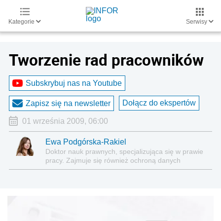
Kategorie
Serwisy
Tworzenie rad pracowników
Subskrybuj nas na Youtube
Dołącz do ekspertów
Zapisz się na newsletter
01 września 2009, 06:00
Ewa Podgórska-Rakiel
Doktor nauk prawnych, specjalizująca się w prawie
pracy. Zajmuje się również ochroną danych
osobowych w stosunkach pracy, także w
problematyce monitoringu wizyjnego w zakładzie.
Wykładowca na Studiach Podyplomowych Prawa
Pracy i Polityki Społecznej Uczelni Łazarskiego w
Warszawie oraz trener licznych szkoleń. Posiada
wieloletnie doświadczenie we współpracy ze