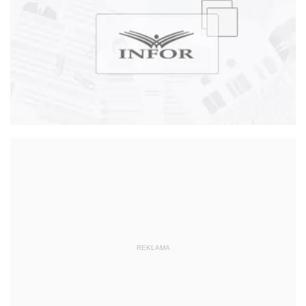
związkami zawodowymi na poziomie krajowym i
międzynarodowym. Ekspert zespołu ds.
międzynarodowych Rady Dialogu Społecznego.
Autorka licznych publikacji, wypowiedzi medialnych,
w tym debat na temat aktualnych problemów prawa
pracy.