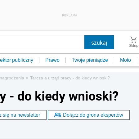
REKLAMA
Sklep
ektor publiczny
Prawo
Twoje pieniądze
Moto
»
nagrodzenia
Tarcza a urząd pracy - do kiedy wnioski?
y - do kiedy wnioski?
 się na newsletter
Dołącz do grona ekspertów