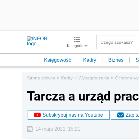
Kategorie
Księgowość
Kadry
Biznes
S
»
»
»
Strona główna
Kadry
Wynagrodzenia
Ochrona wy
Tarcza a urząd prac
Subskrybuj nas na Youtube
Zapisz
14 maja 2021, 15:21