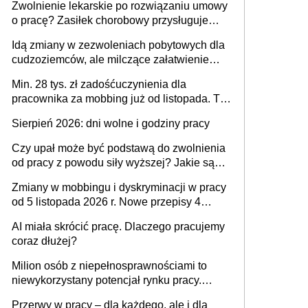
Zwolnienie lekarskie po rozwiązaniu umowy
o pracę? Zasiłek chorobowy przysługuje
tylko w przypadku zachorowania w ciągu 14
Idą zmiany w zezwoleniach pobytowych dla
dni od ustania stosunku pracy
cudzoziemców, ale milczące załatwienie
spraw przewidziano tylko dla wybranych
Min. 28 tys. zł zadośćuczynienia dla
pracownika za mobbing już od listopada. To
także nieuzasadniona krytyka i izolowanie z
Sierpień 2026: dni wolne i godziny pracy
zespołu
Czy upał może być podstawą do zwolnienia
od pracy z powodu siły wyższej? Jakie są
obowiązki pracodawcy
Zmiany w mobbingu i dyskryminacji w pracy
od 5 listopada 2026 r. Nowe przepisy 4
sierpnia zostały ogłoszone w Dzienniku
AI miała skrócić pracę. Dlaczego pracujemy
Ustaw
coraz dłużej?
Milion osób z niepełnosprawnościami to
niewykorzystany potencjał rynku pracy.
Problemem nie jest brak kandydatów,
Przerwy w pracy – dla każdego, ale i dla