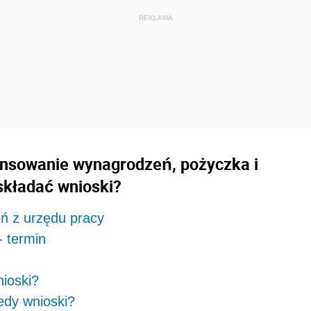
nansowanie wynagrodzeń, pożyczka i
składać wnioski?
ń z urzędu pracy
 termin
nioski?
iedy wnioski?