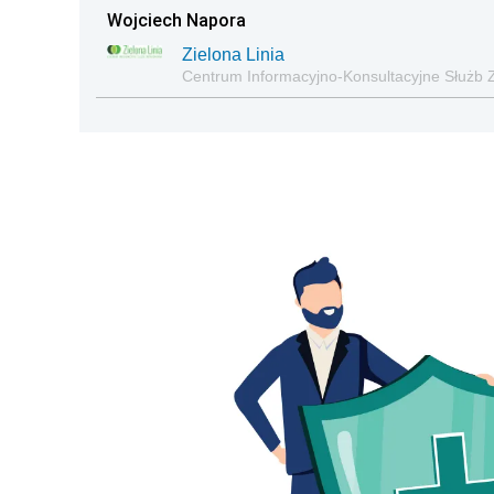
Wojciech Napora
Zielona Linia
Centrum Informacyjno-Konsultacyjne Służb 