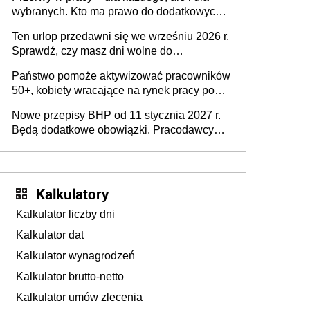
dofinansowań czy refundacji, ale bariery po
wybranych. Kto ma prawo do dodatkowych
stronie systemu i świadomości
15 minut?
pracodawców [WYWIAD]
Ten urlop przedawni się we wrześniu 2026 r.
Sprawdź, czy masz dni wolne do
wykorzystania
Państwo pomoże aktywizować pracowników
50+, kobiety wracające na rynek pracy po
urodzeniu dzieci, osoby przewlekle chore i
Nowe przepisy BHP od 11 stycznia 2027 r.
osoby neuroatypowe. Powstanie Fundusz
Będą dodatkowe obowiązki. Pracodawcy
na rzecz Inkluzywności w Zatrudnianiu?
dostają czas na przygotowanie się do zmian
Kalkulatory
Kalkulator liczby dni
Kalkulator dat
Kalkulator wynagrodzeń
Kalkulator brutto-netto
Kalkulator umów zlecenia