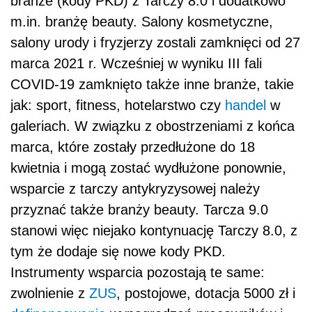
branże (kody PKD) z Tarczy 8.0 i dodatkowo
m.in. branżę beauty. Salony kosmetyczne,
salony urody i fryzjerzy zostali zamknięci od 27
marca 2021 r. Wcześniej w wyniku III fali
COVID-19 zamknięto także inne branże, takie
jak: sport, fitness, hotelarstwo czy
handel
w
galeriach. W związku z obostrzeniami z końca
marca, które zostały przedłużone do 18
kwietnia i mogą zostać wydłużone ponownie,
wsparcie z tarczy antykryzysowej należy
przyznać także branży beauty. Tarcza 9.0
stanowi więc niejako kontynuację Tarczy 8.0, z
tym że dodaje się nowe kody PKD.
Instrumenty wsparcia pozostają te same:
zwolnienie z
ZUS
, postojowe, dotacja 5000 zł i