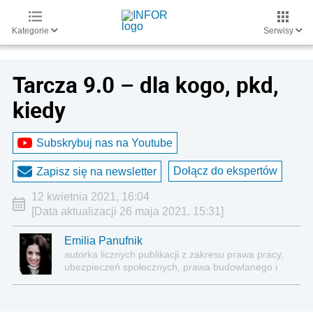
Kategorie
Serwisy
Tarcza 9.0 – dla kogo, pkd,
kiedy
Subskrybuj nas na Youtube
Dołącz do ekspertów
Zapisz się na newsletter
12 kwietnia 2021, 16:04
[Data aktualizacji 26 maja 2021, 15:31]
Emilia Panufnik
autorka licznych publikacji z zakresu prawa pracy,
ubezpieczeń społecznych, prawa budowlanego i
nieruchomości