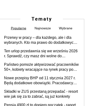
Tematy
Popularne
Najnowsze
Wybrane
Przerwy w pracy – dla każdego, ale i dla
wybranych. Kto ma prawo do dodatkowych
15 minut?
Ten urlop przedawnia się we wrześniu 2026
r. Sprawdź, czy masz dni wolne do
wykorzystania
Państwo pomoże aktywizować pracowników
50+, kobiety wracające na rynek pracy po
urodzeniu dzieci, osoby przewlekle chore i
Nowe przepisy BHP od 11 stycznia 2027 r.
osoby neuroatypowe. Powstanie Fundusz
Będą dodatkowe obowiązki. Pracodawcy
na rzecz Inkluzywności w Zatrudnianiu?
dostają czas na przygotowanie się do zmian
Składki w ZUS przestaną przepadać - resort
wie jak się za to zabrać, są już konkrety
Pensja 4900 zł to dopiero początek - raport