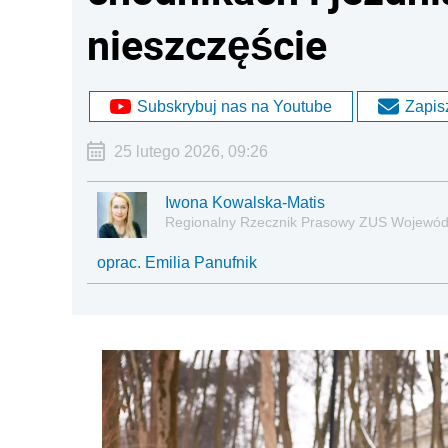
nieszczęście
Subskrybuj nas na Youtube
Zapisz
25 lutego 2026, 09:26
Iwona Kowalska-Matis
Regionalny Rzecznik Prasowy ZUS Wojewód
oprac. Emilia Panufnik