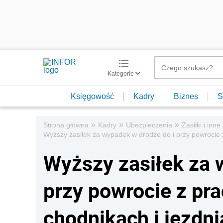
Kategorie
Księgowość
Kadry
Biznes
S
»
»
»
Strona główna
Kadry
Ubezpieczenia
Zasiłki i inn
Wyższy zasiłek za wypadek w drodze do i przy powrocie z
Wyższy zasiłek za 
przy powrocie z pr
chodnikach i jezdni