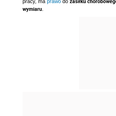
zasiłku choroboweg
pracy, ma
prawo
do
wymiaru
.