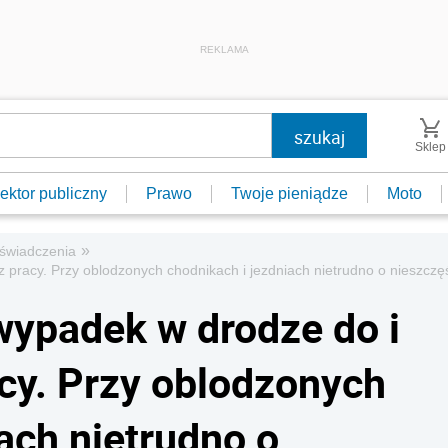
REKLAMA
Sklep
ektor publiczny
Prawo
Twoje pieniądze
Moto
»
e świadczenia
 pracy. Przy oblodzonych chodnikach i jezdniach nietrudno o nieszczę
wypadek w drodze do i
acy. Przy oblodzonych
ach nietrudno o