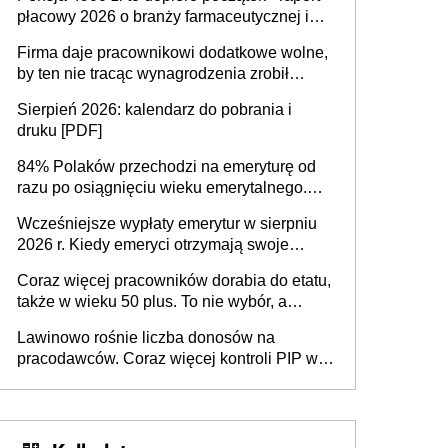
płacowy 2026 o branży farmaceutycznej i
chemicznej
Firma daje pracownikowi dodatkowe wolne,
by ten nie tracąc wynagrodzenia zrobił
dodatkowe badania. Ten benefit się
Sierpień 2026: kalendarz do pobrania i
sprawdza
druku [PDF]
84% Polaków przechodzi na emeryturę od
razu po osiągnięciu wieku emerytalnego.
Natomiast pokolenie X musi pracować
Wcześniejsze wypłaty emerytur w sierpniu
dłużej, ale czy jest w stanie? Pracownicy
2026 r. Kiedy emeryci otrzymają swoje
45+ to siła napędowa gospodarki
świadczenia?
Coraz więcej pracowników dorabia do etatu,
także w wieku 50 plus. To nie wybór, a
konieczność. Powodem są rosnące koszty
Lawinowo rośnie liczba donosów na
życia
pracodawców. Coraz więcej kontroli PIP w
efekcie zgłoszeń mobbingu