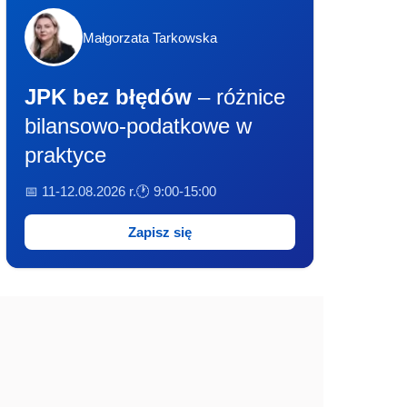
Małgorzata Tarkowska
JPK bez błędów
– różnice
bilansowo-podatkowe w
praktyce
📅 11-12.08.2026 r.
🕐 9:00-15:00
Zapisz się