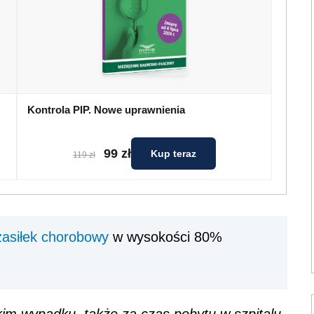
Kontrola PIP. Nowe uprawnienia
99 zł
Kup teraz
119 zł
zasiłek chorobowy
w wysokości 80%