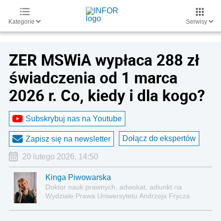
Kategorie
Serwisy
ZER MSWiA wypłaca 288 zł
świadczenia od 1 marca
2026 r. Co, kiedy i dla kogo?
Subskrybuj nas na Youtube
Dołącz do ekspertów
Zapisz się na newsletter
20 lutego 2026, 14:50
Kinga Piwowarska
Doktor nauk prawnych, adwokat, adiunkt na
Wydziale Prawa Uniwersytetu Andrzeja Frycza
Modrzewskiego w Krakowie oraz Rzecznik
Akademicki ds. równego traktowania i