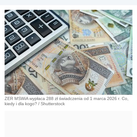
przeciwdziałania dyskryminacji. Specjalizuje się w
prawie pracy, zabezpieczeniu społecznym oraz
administracyjnoprawnych aspektach związanych z
pracą i pomocą socjalną.
ZER MSWiA wypłaca 288 zł świadczenia od 1 marca 2026 r. Co,
kiedy i dla kogo?
/
Shutterstock