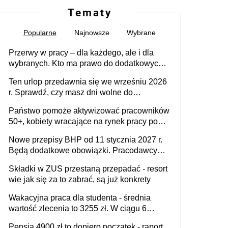
Tematy
Popularne
Najnowsze
Wybrane
Przerwy w pracy – dla każdego, ale i dla
wybranych. Kto ma prawo do dodatkowych
15 minut?
Ten urlop przedawnia się we wrześniu 2026
r. Sprawdź, czy masz dni wolne do
wykorzystania
Państwo pomoże aktywizować pracowników
50+, kobiety wracające na rynek pracy po
urodzeniu dzieci, osoby przewlekle chore i
Nowe przepisy BHP od 11 stycznia 2027 r.
osoby neuroatypowe. Powstanie Fundusz
Będą dodatkowe obowiązki. Pracodawcy
na rzecz Inkluzywności w Zatrudnianiu?
dostają czas na przygotowanie się do zmian
Składki w ZUS przestaną przepadać - resort
wie jak się za to zabrać, są już konkrety
Wakacyjna praca dla studenta - średnia
wartość zlecenia to 3255 zł. W ciągu 6
miesięcy aktywny freelancer-student zarabia
Pensja 4900 zł to dopiero początek - raport