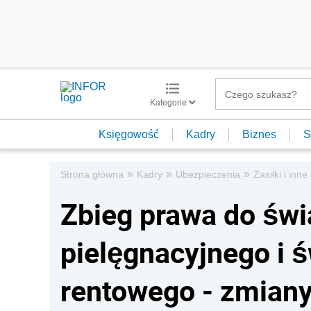
Kategorie
Księgowość
Kadry
Biznes
S
»
»
»
Strona główna
Kadry
Ubezpieczenia
Zasiłki i inn
Zbieg prawa do świ
pielęgnacyjnego i 
rentowego - zmian