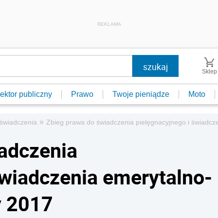
REKLAMA
Sklep
ektor publiczny
Prawo
Twoje pieniądze
Moto
»
e świadczenia
Zbieg prawa do świadczenia pielęgnacyjnego i świadcz
adczenia
świadczenia emerytalno-
y 2017