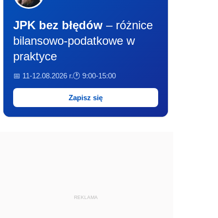
JPK bez błędów
– różnice
bilansowo-podatkowe w
praktyce
📅 11-12.08.2026 r.
🕐 9:00-15:00
Zapisz się
REKLAMA