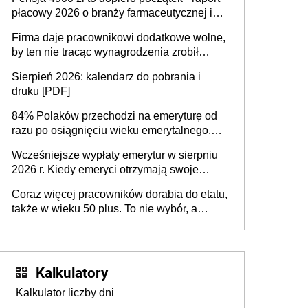
ponad 10,7 tys. zł
płacowy 2026 o branży farmaceutycznej i
chemicznej
Firma daje pracownikowi dodatkowe wolne,
by ten nie tracąc wynagrodzenia zrobił
dodatkowe badania. Ten benefit się
Sierpień 2026: kalendarz do pobrania i
sprawdza
druku [PDF]
84% Polaków przechodzi na emeryturę od
razu po osiągnięciu wieku emerytalnego.
Natomiast pokolenie X musi pracować
Wcześniejsze wypłaty emerytur w sierpniu
dłużej, ale czy jest w stanie? Pracownicy
2026 r. Kiedy emeryci otrzymają swoje
45+ to siła napędowa gospodarki
świadczenia?
Coraz więcej pracowników dorabia do etatu,
także w wieku 50 plus. To nie wybór, a
konieczność. Powodem są rosnące koszty
życia
Kalkulatory
Kalkulator liczby dni