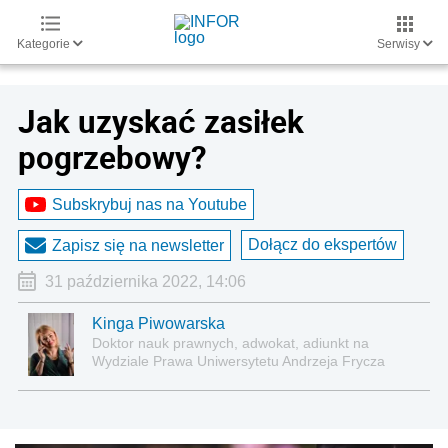
Kategorie
Serwisy
Jak uzyskać zasiłek
pogrzebowy?
Subskrybuj nas na Youtube
Dołącz do ekspertów
Zapisz się na newsletter
31 października 2022, 14:06
Kinga Piwowarska
Doktor nauk prawnych, adwokat, adiunkt na
Wydziale Prawa Uniwersytetu Andrzeja Frycza
Modrzewskiego w Krakowie oraz Rzecznik
Akademicki ds. równego traktowania i
przeciwdziałania dyskryminacji. Specjalizuje się w
prawie pracy, zabezpieczeniu społecznym oraz