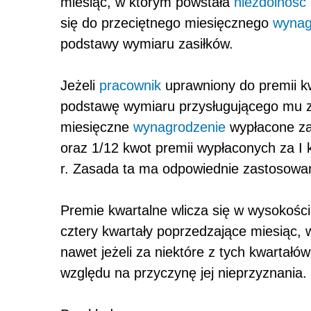
miesiąc, w którym powstała
niezdolność
się do przeciętnego miesięcznego
wynag
podstawy wymiaru zasiłków.
Jeżeli
pracownik
uprawniony do premii kw
podstawę wymiaru przysługującego mu z
miesięczne
wynagrodzenie
wypłacone za 
oraz 1/12 kwot premii wypłaconych za I kw
r. Zasada ta ma odpowiednie zastosowa
Premie kwartalne wlicza się w wysokości
cztery kwartały poprzedzające miesiąc, 
nawet jeżeli za niektóre z tych kwartałó
względu na przyczynę jej nieprzyznania.