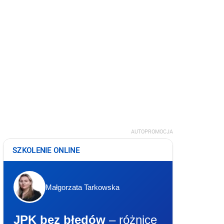
AUTOPROMOCJA
SZKOLENIE ONLINE
Małgorzata Tarkowska
JPK bez błędów
– różnice