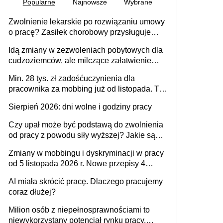
Popularne
Najnowsze
Wybrane
Zwolnienie lekarskie po rozwiązaniu umowy
o pracę? Zasiłek chorobowy przysługuje
tylko w przypadku zachorowania w ciągu 14
Idą zmiany w zezwoleniach pobytowych dla
dni od ustania stosunku pracy
cudzoziemców, ale milczące załatwienie
spraw przewidziano tylko dla wybranych
Min. 28 tys. zł zadośćuczynienia dla
pracownika za mobbing już od listopada. To
także nieuzasadniona krytyka i izolowanie z
Sierpień 2026: dni wolne i godziny pracy
zespołu
Czy upał może być podstawą do zwolnienia
od pracy z powodu siły wyższej? Jakie są
obowiązki pracodawcy
Zmiany w mobbingu i dyskryminacji w pracy
od 5 listopada 2026 r. Nowe przepisy 4
sierpnia zostały ogłoszone w Dzienniku
AI miała skrócić pracę. Dlaczego pracujemy
Ustaw
coraz dłużej?
Milion osób z niepełnosprawnościami to
niewykorzystany potencjał rynku pracy.