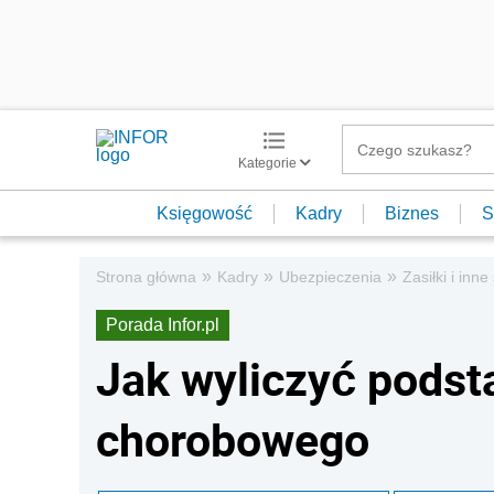
Kategorie
Księgowość
Kadry
Biznes
S
»
»
»
Strona główna
Kadry
Ubezpieczenia
Zasiłki i inn
Porada Infor.pl
Jak wyliczyć podst
chorobowego