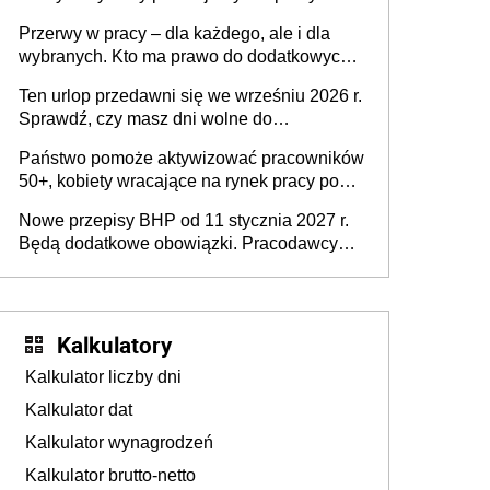
Problemem nie jest brak kandydatów,
Przerwy w pracy – dla każdego, ale i dla
dofinansowań czy refundacji, ale bariery po
wybranych. Kto ma prawo do dodatkowych
stronie systemu i świadomości
15 minut?
pracodawców [WYWIAD]
Ten urlop przedawni się we wrześniu 2026 r.
Sprawdź, czy masz dni wolne do
wykorzystania
Państwo pomoże aktywizować pracowników
50+, kobiety wracające na rynek pracy po
urodzeniu dzieci, osoby przewlekle chore i
Nowe przepisy BHP od 11 stycznia 2027 r.
osoby neuroatypowe. Powstanie Fundusz
Będą dodatkowe obowiązki. Pracodawcy
na rzecz Inkluzywności w Zatrudnianiu?
dostają czas na przygotowanie się do zmian
Kalkulatory
Kalkulator liczby dni
Kalkulator dat
Kalkulator wynagrodzeń
Kalkulator brutto-netto