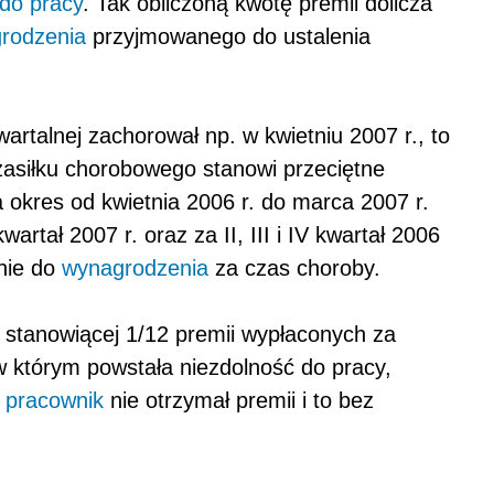
 do pracy
. Tak obliczoną kwotę premii dolicza
rodzenia
przyjmowanego do ustalenia
artalnej zachorował np. w kwietniu 2007 r., to
asiłku chorobowego stanowi przeciętne
okres od kwietnia 2006 r. do marca 2007 r.
artał 2007 r. oraz za II, III i IV kwartał 2006
nie do
wynagrodzenia
za czas choroby.
 stanowiącej 1/12 premii wypłaconych za
w którym powstała niezdolność do pracy,
w
pracownik
nie otrzymał premii i to bez