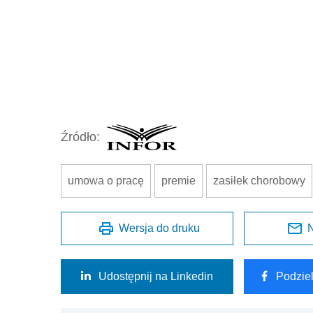
Źródło:
umowa o pracę
premie
zasiłek chorobowy
Wersja do druku
N
Udostępnij na Linkedin
Podzie