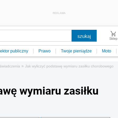
REKLAMA
Sklep
ektor publiczny
Prawo
Twoje pieniądze
Moto
»
e świadczenia
Jak wyliczyć podstawę wymiaru zasiłku chorobowego
awę wymiaru zasiłku