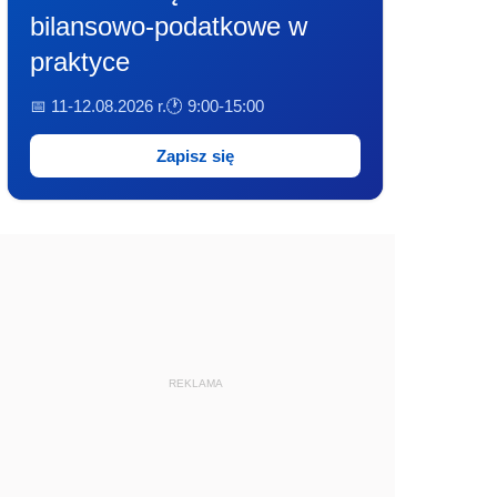
bilansowo-podatkowe w
praktyce
📅 11-12.08.2026 r.
🕐 9:00-15:00
Zapisz się
REKLAMA