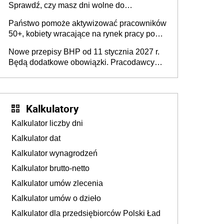
Sprawdź, czy masz dni wolne do
wykorzystania
Państwo pomoże aktywizować pracowników
50+, kobiety wracające na rynek pracy po
urodzeniu dzieci, osoby przewlekle chore i
Nowe przepisy BHP od 11 stycznia 2027 r.
osoby neuroatypowe. Powstanie Fundusz
Będą dodatkowe obowiązki. Pracodawcy
na rzecz Inkluzywności w Zatrudnianiu?
dostają czas na przygotowanie się do zmian
Kalkulatory
Kalkulator liczby dni
Kalkulator dat
Kalkulator wynagrodzeń
Kalkulator brutto-netto
Kalkulator umów zlecenia
Kalkulator umów o dzieło
Kalkulator dla przedsiębiorców Polski Ład