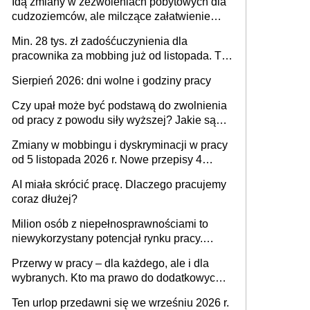
Idą zmiany w zezwoleniach pobytowych dla
dni od ustania stosunku pracy
cudzoziemców, ale milczące załatwienie
spraw przewidziano tylko dla wybranych
Min. 28 tys. zł zadośćuczynienia dla
pracownika za mobbing już od listopada. To
także nieuzasadniona krytyka i izolowanie z
Sierpień 2026: dni wolne i godziny pracy
zespołu
Czy upał może być podstawą do zwolnienia
od pracy z powodu siły wyższej? Jakie są
obowiązki pracodawcy
Zmiany w mobbingu i dyskryminacji w pracy
od 5 listopada 2026 r. Nowe przepisy 4
sierpnia zostały ogłoszone w Dzienniku
AI miała skrócić pracę. Dlaczego pracujemy
Ustaw
coraz dłużej?
Milion osób z niepełnosprawnościami to
niewykorzystany potencjał rynku pracy.
Problemem nie jest brak kandydatów,
Przerwy w pracy – dla każdego, ale i dla
dofinansowań czy refundacji, ale bariery po
wybranych. Kto ma prawo do dodatkowych
stronie systemu i świadomości
15 minut?
pracodawców [WYWIAD]
Ten urlop przedawni się we wrześniu 2026 r.