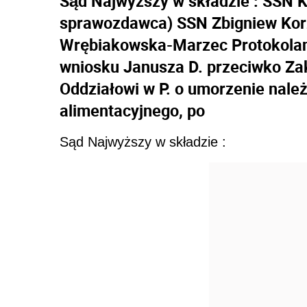
Sąd Najwyższy w składzie : SSN 
sprawozdawca) SSN Zbigniew Kor
Wrębiakowska-Marzec Protokolan
wniosku Janusza D. przeciwko Za
Oddziałowi w P. o umorzenie nale
alimentacyjnego, po
Sąd Najwyższy w składzie :