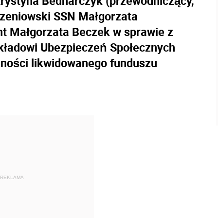
Krystyna Bednarczyk (przewodniczący,
zeniowski SSN Małgorzata
t Małgorzata Beczek w sprawie z
kładowi Ubezpieczeń Społecznych
żności likwidowanego funduszu
REKLAMA