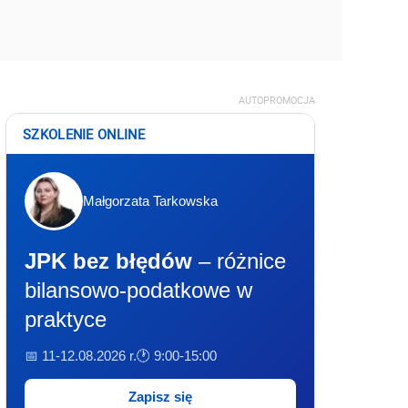
AUTOPROMOCJA
SZKOLENIE ONLINE
Małgorzata Tarkowska
JPK bez błędów
– różnice
bilansowo-podatkowe w
praktyce
📅 11-12.08.2026 r.
🕐 9:00-15:00
Zapisz się