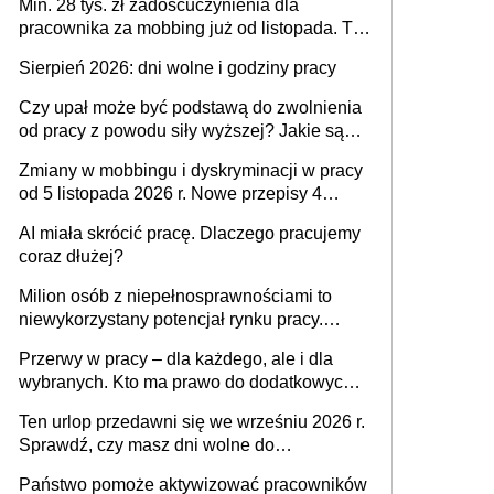
Min. 28 tys. zł zadośćuczynienia dla
pracownika za mobbing już od listopada. To
także nieuzasadniona krytyka i izolowanie z
Sierpień 2026: dni wolne i godziny pracy
zespołu
Czy upał może być podstawą do zwolnienia
od pracy z powodu siły wyższej? Jakie są
obowiązki pracodawcy
Zmiany w mobbingu i dyskryminacji w pracy
od 5 listopada 2026 r. Nowe przepisy 4
sierpnia zostały ogłoszone w Dzienniku
AI miała skrócić pracę. Dlaczego pracujemy
Ustaw
coraz dłużej?
Milion osób z niepełnosprawnościami to
niewykorzystany potencjał rynku pracy.
Problemem nie jest brak kandydatów,
Przerwy w pracy – dla każdego, ale i dla
dofinansowań czy refundacji, ale bariery po
wybranych. Kto ma prawo do dodatkowych
stronie systemu i świadomości
15 minut?
pracodawców [WYWIAD]
Ten urlop przedawni się we wrześniu 2026 r.
Sprawdź, czy masz dni wolne do
wykorzystania
Państwo pomoże aktywizować pracowników