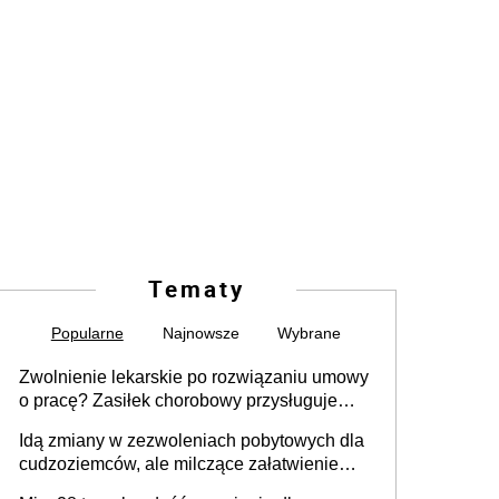
Tematy
Popularne
Najnowsze
Wybrane
Zwolnienie lekarskie po rozwiązaniu umowy
o pracę? Zasiłek chorobowy przysługuje
tylko w przypadku zachorowania w ciągu 14
Idą zmiany w zezwoleniach pobytowych dla
dni od ustania stosunku pracy
cudzoziemców, ale milczące załatwienie
spraw przewidziano tylko dla wybranych