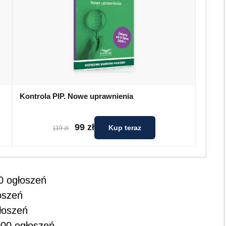
Kontrola PIP. Nowe uprawnienia
99 zł
Kup teraz
119 zł
0 ogłoszeń
oszeń
łoszeń
00 ogłoszeń