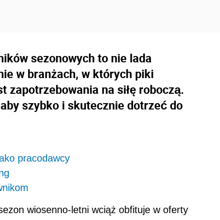
ników sezonowych to nie lada
nie w branżach, w których piki
t zapotrzebowania na siłę roboczą.
aby szybko i skutecznie dotrzeć do
jako pracodawcy
ng
wnikom
ezon wiosenno-letni wciąż obfituje w oferty