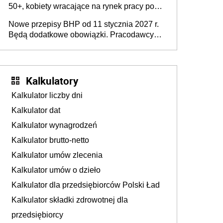
50+, kobiety wracające na rynek pracy po
urodzeniu dzieci, osoby przewlekle chore i
Nowe przepisy BHP od 11 stycznia 2027 r.
osoby neuroatypowe. Powstanie Fundusz
Będą dodatkowe obowiązki. Pracodawcy
na rzecz Inkluzywności w Zatrudnianiu?
dostają czas na przygotowanie się do zmian
Kalkulatory
Kalkulator liczby dni
Kalkulator dat
Kalkulator wynagrodzeń
Kalkulator brutto-netto
Kalkulator umów zlecenia
Kalkulator umów o dzieło
Kalkulator dla przedsiębiorców Polski Ład
Kalkulator składki zdrowotnej dla
przedsiębiorcy