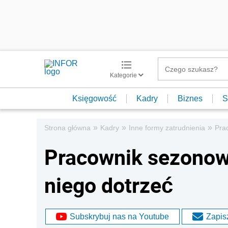
Kategorie
Księgowość
Kadry
Biznes
S
»
»
»
Strona główna
Kadry
Inne formy zatrudnienia
Pra
Pracownik sezonowy
niego dotrzeć
Subskrybuj nas na Youtube
Zapisz