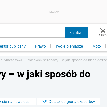
REKLAMA
Sklep
ektor publiczny
Prawo
Twoje pieniądze
Moto
»
ca tymczasowa
Pracownik sezonowy – w jaki sposób do niego dotrz
 – w jaki sposób do
 się na newsletter
Dołącz do grona ekspertów