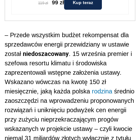
99 zł
Kup teraz
119 zł
– Przede wszystkim budżet rekompensat dla
sprzedawców energii przewidziany w ustawie
niedoszacowany
został
. 15 września premier i
szefowa resortu klimatu i środowiska
zaprezentowali wstępne założenia ustawy.
Wskazano wówczas na kwotę 150 zł
miesięcznie, jaką każda polska
rodzina
średnio
zaoszczędzi na wprowadzeniu proponowanych
rozwiązań i uniknięciu podwyżek cen energii
przy zużyciu nieprzekraczającym progów
wskazanych w projekcie ustawy – czyli kwocie
niemal 31 miliardów złotych wyłącznie z tytułu