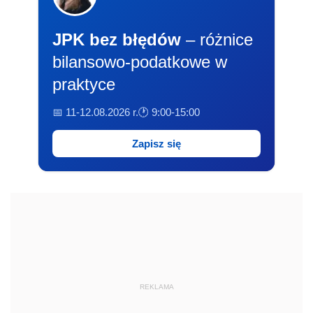
JPK bez błędów
– różnice
bilansowo-podatkowe w
praktyce
📅 11-12.08.2026 r.
🕐 9:00-15:00
Zapisz się
REKLAMA