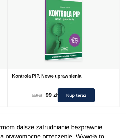
Kontrola PIP. Nowe uprawnienia
99 zł
Kup teraz
119 zł
irmom dalsze zatrudnianie bezprawnie
na prawomocne orzeczenie. Wywoła to