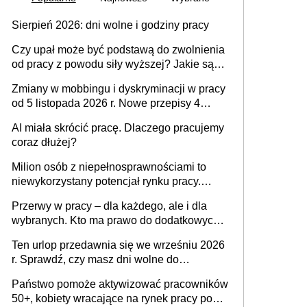
Sierpień 2026: dni wolne i godziny pracy
Czy upał może być podstawą do zwolnienia
od pracy z powodu siły wyższej? Jakie są
obowiązki pracodawcy
Zmiany w mobbingu i dyskryminacji w pracy
od 5 listopada 2026 r. Nowe przepisy 4
sierpnia zostały ogłoszone w Dzienniku
AI miała skrócić pracę. Dlaczego pracujemy
Ustaw
coraz dłużej?
Milion osób z niepełnosprawnościami to
niewykorzystany potencjał rynku pracy.
Problemem nie jest brak kandydatów,
Przerwy w pracy – dla każdego, ale i dla
dofinansowań czy refundacji, ale bariery po
wybranych. Kto ma prawo do dodatkowych
stronie systemu i świadomości
15 minut?
pracodawców [WYWIAD]
Ten urlop przedawnia się we wrześniu 2026
r. Sprawdź, czy masz dni wolne do
wykorzystania
Państwo pomoże aktywizować pracowników
50+, kobiety wracające na rynek pracy po