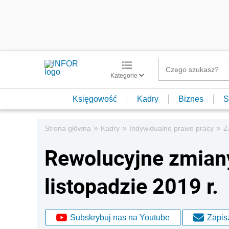
Kategorie
Księgowość
Kadry
Biznes
S
»
»
»
Strona główna
Kadry
Indywidualne prawo pracy
Z
Rewolucyjne zmiany
listopadzie 2019 r.
Subskrybuj nas na Youtube
Zapisz