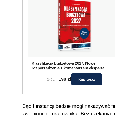
Klasyfikacja budżetowa 2027. Nowe
rozporządzenie z komentarzem eksperta
198 zł
Kup teraz
249 zł
Sąd I instancji będzie mógł nakazywać f
zwolnionego pracownika. Bez czekania 