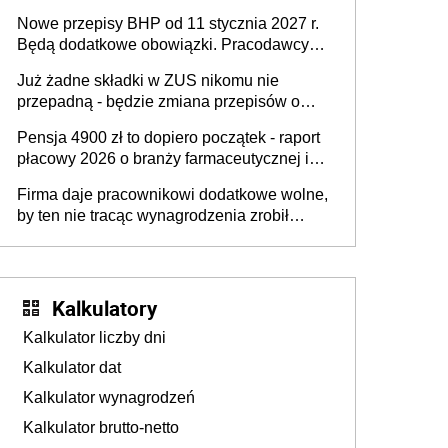
urodzeniu dzieci, osoby przewlekle chore i
Nowe przepisy BHP od 11 stycznia 2027 r.
osoby neuroatypowe. Powstanie Fundusz
Będą dodatkowe obowiązki. Pracodawcy
na rzecz Inkluzywności w Zatrudnianiu?
dostają czas na przygotowanie się do zmian
Już żadne składki w ZUS nikomu nie
przepadną - będzie zmiana przepisów o
przedawnieniu i niepodleganiu
Pensja 4900 zł to dopiero początek - raport
ubezpieczeniom społecznym
płacowy 2026 o branży farmaceutycznej i
chemicznej
Firma daje pracownikowi dodatkowe wolne,
by ten nie tracąc wynagrodzenia zrobił
dodatkowe badania. Ten benefit się
sprawdza
Kalkulatory
Kalkulator liczby dni
Kalkulator dat
Kalkulator wynagrodzeń
Kalkulator brutto-netto