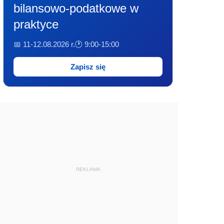
bilansowo-podatkowe w
praktyce
📅 11-12.08.2026 r.
🕐 9:00-15:00
Zapisz się
REKLAMA