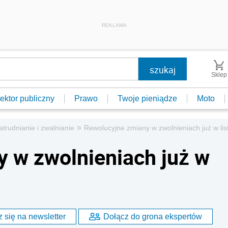
REKLAMA
Sklep
ektor publiczny
Prawo
Twoje pieniądze
Moto
»
atrudnianie i zwalnianie
Rewolucyjne zmiany w zwolnieniach już w lis
 w zwolnieniach już w
 się na newsletter
Dołącz do grona ekspertów