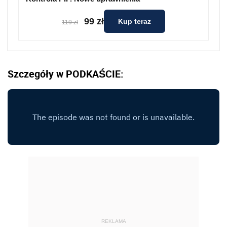
99 zł
Kup teraz
119 zł
Szczegóły w PODKAŚCIE:
REKLAMA