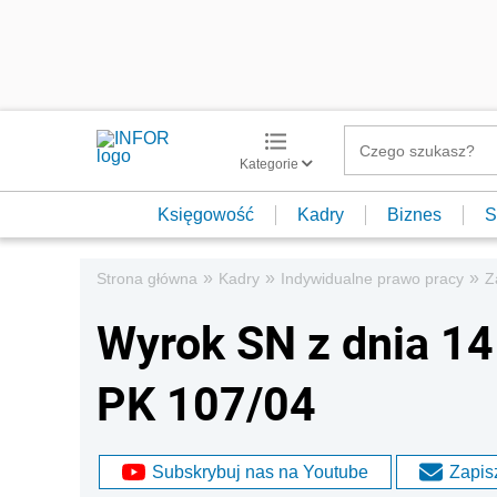
Kategorie
Księgowość
Kadry
Biznes
S
»
»
»
Strona główna
Kadry
Indywidualne prawo pracy
Z
Wyrok SN z dnia 14 
PK 107/04
Subskrybuj nas na Youtube
Zapisz