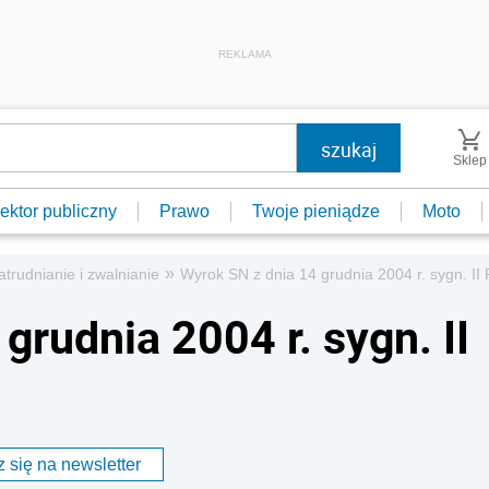
REKLAMA
Sklep
ektor publiczny
Prawo
Twoje pieniądze
Moto
»
atrudnianie i zwalnianie
Wyrok SN z dnia 14 grudnia 2004 r. sygn. II
grudnia 2004 r. sygn. II
 się na newsletter