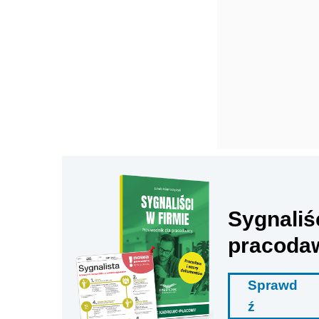
Sygnaliś
pracoda
Sprawd
ź