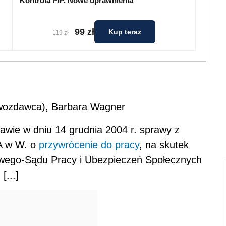
Kontrola PIP. Nowe uprawnienia
99 zł
Kup teraz
119 zł
awozdawca), Barbara Wagner
awie w dniu 14 grudnia 2004 r. sprawy z
A w W. o
przywrócenie do pracy
, na skutek
wego-Sądu Pracy i Ubezpieczeń Społecznych
[...]