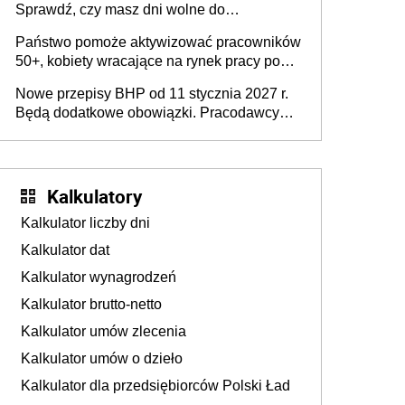
Sprawdź, czy masz dni wolne do
wykorzystania
Państwo pomoże aktywizować pracowników
50+, kobiety wracające na rynek pracy po
urodzeniu dzieci, osoby przewlekle chore i
Nowe przepisy BHP od 11 stycznia 2027 r.
osoby neuroatypowe. Powstanie Fundusz
Będą dodatkowe obowiązki. Pracodawcy
na rzecz Inkluzywności w Zatrudnianiu?
dostają czas na przygotowanie się do zmian
Kalkulatory
Kalkulator liczby dni
Kalkulator dat
Kalkulator wynagrodzeń
Kalkulator brutto-netto
Kalkulator umów zlecenia
Kalkulator umów o dzieło
Kalkulator dla przedsiębiorców Polski Ład