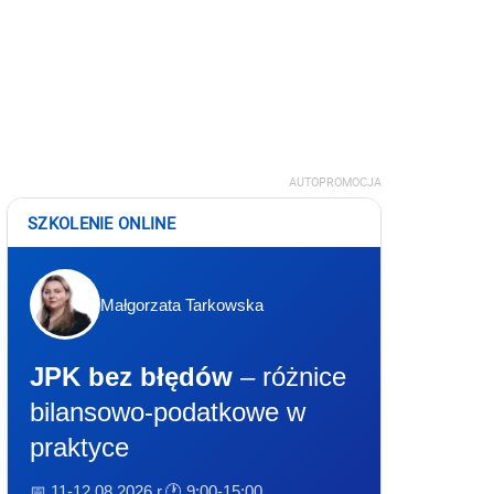
AUTOPROMOCJA
SZKOLENIE ONLINE
Małgorzata Tarkowska
JPK bez błędów
– różnice
bilansowo-podatkowe w
praktyce
📅 11-12.08.2026 r.
🕐 9:00-15:00