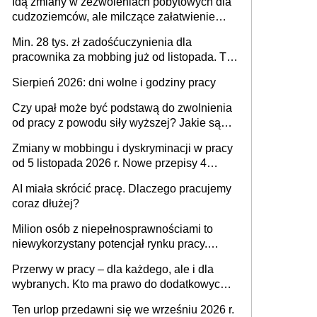
Idą zmiany w zezwoleniach pobytowych dla
dni od ustania stosunku pracy
cudzoziemców, ale milczące załatwienie
spraw przewidziano tylko dla wybranych
Min. 28 tys. zł zadośćuczynienia dla
pracownika za mobbing już od listopada. To
także nieuzasadniona krytyka i izolowanie z
Sierpień 2026: dni wolne i godziny pracy
zespołu
Czy upał może być podstawą do zwolnienia
od pracy z powodu siły wyższej? Jakie są
obowiązki pracodawcy
Zmiany w mobbingu i dyskryminacji w pracy
od 5 listopada 2026 r. Nowe przepisy 4
sierpnia zostały ogłoszone w Dzienniku
AI miała skrócić pracę. Dlaczego pracujemy
Ustaw
coraz dłużej?
Milion osób z niepełnosprawnościami to
niewykorzystany potencjał rynku pracy.
Problemem nie jest brak kandydatów,
Przerwy w pracy – dla każdego, ale i dla
dofinansowań czy refundacji, ale bariery po
wybranych. Kto ma prawo do dodatkowych
stronie systemu i świadomości
15 minut?
pracodawców [WYWIAD]
Ten urlop przedawni się we wrześniu 2026 r.