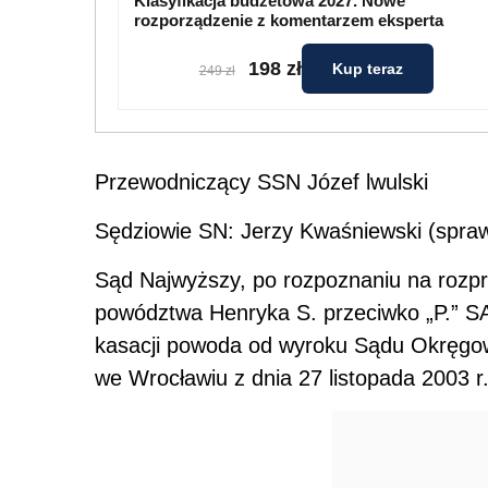
Klasyfikacja budżetowa 2027. Nowe
rozporządzenie z komentarzem eksperta
198 zł
Kup teraz
249 zł
Przewodniczący SSN Józef lwulski
Sędziowie SN: Jerzy Kwaśniewski (spr
Sąd Najwyższy, po rozpoznaniu na rozpr
powództwa Henryka S. przeciwko „P.” S
kasacji powoda od wyroku Sądu Okręgo
we Wrocławiu z dnia 27 listopada 2003 r. 